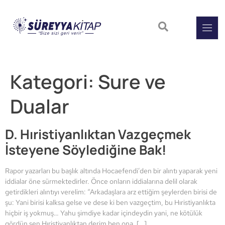
Kategori:
Sure ve
Dualar
D. Hıristiyanlıktan Vazgeçmek
İsteyene Söylediğine Bak!
Rapor yazarları bu başlık altında Hocaefendi’den bir alıntı yaparak yeni
iddialar öne sürmektedirler. Önce onların iddialarına delil olarak
getirdikleri alıntıyı verelim: “Arkadaşlara arz ettiğim şeylerden birisi de
şu: Yani birisi kalksa gelse ve dese ki ben vazgeçtim, bu Hıristiyanlıkta
hiçbir iş yokmuş… Yahu şimdiye kadar içindeydin yani, ne kötülük
gördün sen Hıristiyanlıktan derim ben ona. […]