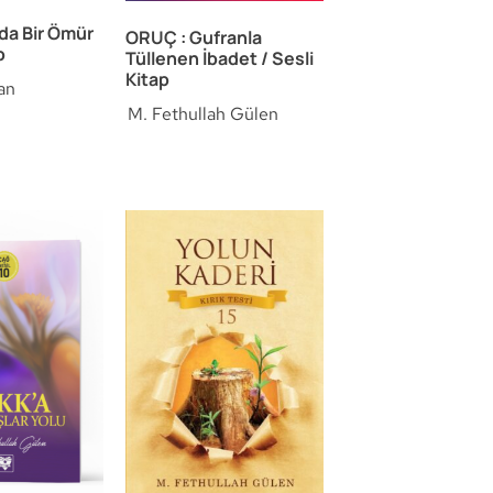
da Bir Ömür
ORUÇ : Gufranla
p
Tüllenen İbadet / Sesli
Kitap
an
M. Fethullah Gülen