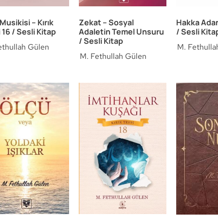
Musikisi – Kırık
Zekat – Sosyal
Hakka Adan
 16 / Sesli Kitap
Adaletin Temel Unsuru
/ Sesli Kita
/ Sesli Kitap
ethullah Gülen
M. Fethulla
M. Fethullah Gülen