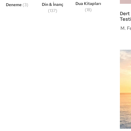
Dua Kitapları
Din & İnanç
Deneme
(3)
(18)
(137)
Dert 
Testi
M. F