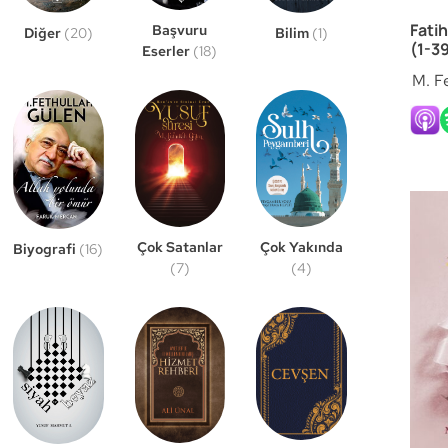
Fati
Başvuru
Bilim
(1)
Diğer
(20)
(1-39
Eserler
(18)
M. F
Çok Satanlar
Çok Yakında
Biyografi
(16)
(7)
(4)