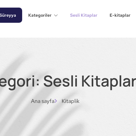
Süreyya
Kategoriler
Sesli Kitaplar
E-kitaplar
egori: Sesli Kitapla
Ana sayfa
Kitaplik