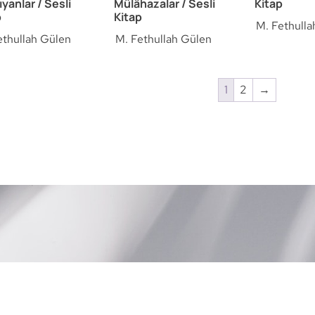
yanlar / Sesli
Mülâhazalar / Sesli
Kitap
p
Kitap
M. Fethulla
ethullah Gülen
M. Fethullah Gülen
1
2
→