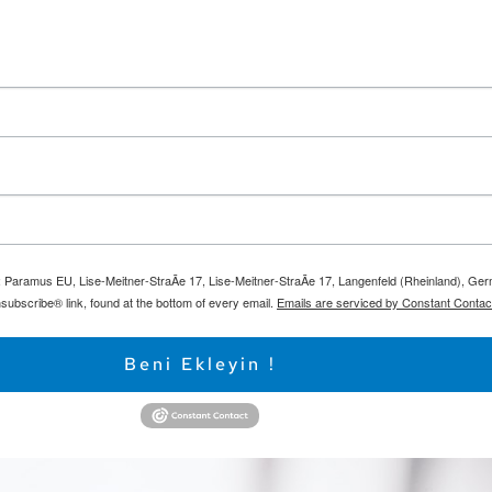
m: Paramus EU, Lise-Meitner-StraÃe 17, Lise-Meitner-StraÃe 17, Langenfeld (Rheinland), Ge
subscribe® link, found at the bottom of every email.
Emails are serviced by Constant Contac
Beni Ekleyin !