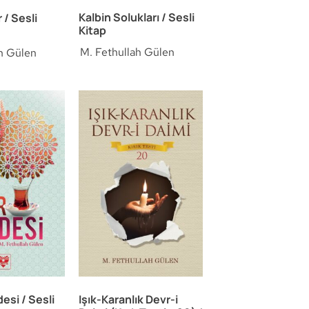
Kalbin Solukları / Sesli
/ Sesli
Kitap
M. Fethullah Gülen
h Gülen
esi / Sesli
Işık-Karanlık Devr-i