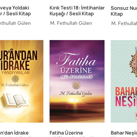
 veya Yoldaki
Kırık Testi 18: İmtihanlar
Sonsuz Nur 
ar / Sesli Kitap
Kuşağı / Sesli Kitap
Kitap
ethullah Gülen
M. Fethullah Gülen
M. Fethulla
an’dan İdrake
Fatiha Üzerine
Bahar Neşîd