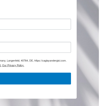
rmany, Langenfeld, 40764, DE, https://caglayandergisi.com.
t.
Our Privacy Policy.