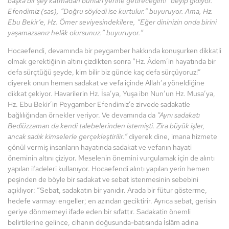
başka bir şey katmadan bunları yerine getireceğim!” deyip gidiyor.
Efendimiz (sas),
“
Doğru söyledi ise kurtulur.” buyuruyor. Ama, Hz.
Ebu Bekir
’
e, Hz. Ömer seviyesindekilere,
“
Eğer dininizin onda birini
yaşamazsanız helâk olursunuz.” buyuruyor.”
Hocaefendi, devamında bir peygamber hakkında konuşurken dikkatli
olmak gerektiğinin altını çizdikten sonra “Hz. Âdem’in hayatında bir
defa sürçtüğü şeyde, kim bilir biz günde kaç defa sürçüyoruz!”
diyerek onun hemen sadakat ve vefa içinde Allah’a yöneldiğine
dikkat çekiyor. Havarilerin Hz. İsa’ya, Yuşa ibn Nun’un Hz. Musa’ya,
Hz. Ebu Bekir’in Peygamber Efendimiz’e zirvede sadakatle
bağlılığından örnekler veriyor. Ve devamında da
“
Aynı sadakatı
Bediüzzaman da kendi talebelerinden istemiş
ti. Zira büyük işler,
ancak sadık kimselerle gerçekleştirilir.”
diyerek dine, imana hizmete
gönül vermiş insanların hayatında sadakat ve vefanın hayati
öneminin altını çiziyor. Meselenin önemini vurgulamak için de alıntı
yapılan ifadeleri kullanıyor. Hocaefendi alıntı yapılan yerin hemen
peşinden de böyle bir sadakat ve sebat istenmesinin sebebini
açıklıyor: “Sebat, sadakatın bir yanıdır. Arada bir fütur gösterme,
hedefe varmayı engeller; en azından geciktirir. Ayrıca sebat, gerisin
geriye dönmemeyi ifade eden bir sıfattır. Sadakatin önemli
belirtilerine gelince, cihanın doğusunda-batısında İslâm adına