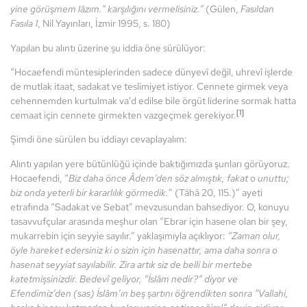
yine görüşmem lâzım.” karşılığını vermelisiniz.”
(Gülen,
Fasıldan
Fasıla 1
, Nil Yayınları, İzmir 1995, s. 180)
Yapılan bu alıntı üzerine şu iddia öne sürülüyor:
“Hocaefendi müntesiplerinden sadece dünyevî değil, uhrevî işlerde
de mutlak itaat, sadakat ve teslimiyet istiyor. Cennete girmek veya
cehennemden kurtulmak va’d edilse bile örgüt liderine sormak hatta
[1]
cemaat için cennete girmekten vazgeçmek gerekiyor.
Şimdi öne sürülen bu iddiayı cevaplayalım:
Alıntı yapılan yere bütünlüğü içinde baktığımızda şunları görüyoruz.
Hocaefendi, “
Biz daha önce Âdem
’
den söz almıştık, fakat o unuttu;
biz onda yeterli bir kararlılık görmedik.
” (Tâhâ 20, 115.)” ayeti
etrafında “Sadakat ve Sebat” mevzusundan bahsediyor. O, konuyu
tasavvufçular arasında meşhur olan “Ebrar için hasene olan bir şey,
mukarrebin için seyyie sayılır.” yaklaşımıyla açıklıyor:
“
Zaman olur,
öyle hareket edersiniz ki o sizin için hasenattır, ama daha sonra o
hasenat seyyiat sayılabilir. Zira artık siz de belli bir mertebe
katetmişsinizdir. Bedevî geliyor, “İslâ
m nedir?
” diyor ve
Efendimiz
’
den (sas) İslâm’ın beş şartını öğrendikten sonra
“
Vallahi,