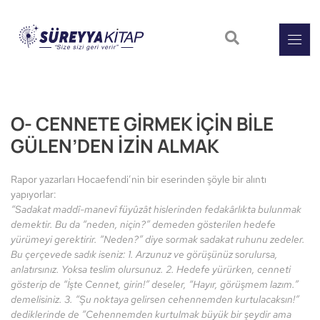
O- CENNETE GİRMEK İÇİN BİLE
GÜLEN’DEN İZİN ALMAK
Rapor yazarları Hocaefendi’nin bir eserinden şöyle bir alıntı
yapıyorlar:
“Sadakat maddî-manevî füyûzât hislerinden fedakârlıkta bulunmak
demektir. Bu da “neden, niçin?” demeden gösterilen hedefe
yürümeyi gerektirir. “Neden?” diye sormak sadakat ruhunu zedeler.
Bu çerçevede sadık iseniz: 1. Arzunuz ve görüşünüz sorulursa,
anlatırsınız. Yoksa teslim olursunuz. 2. Hedefe yürürken, cenneti
gösterip de “İşte Cennet, girin!” deseler, “Hayır, görüşmem lazım.”
demelisiniz. 3. “Şu noktaya gelirsen cehennemden kurtulacaksın!”
dediklerinde de “Cehennemden kurtulmak büyük bir şeydir ama