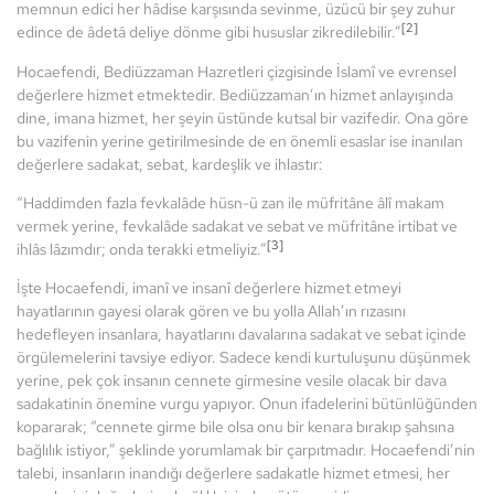
memnun edici her hâdise karşısında sevinme, üzücü bir şey zuhur
[2]
edince de âdetâ deliye dönme gibi hususlar zikredilebilir.”
Hocaefendi, Bediüzzaman Hazretleri çizgisinde İslamî ve evrensel
değerlere hizmet etmektedir. Bediüzzaman’ın hizmet anlayışında
dine, imana hizmet, her şeyin üstünde kutsal bir vazifedir. Ona göre
bu vazifenin yerine getirilmesinde de en önemli esaslar ise inanılan
değerlere sadakat, sebat, kardeşlik ve ihlastır:
“Haddimden fazla fevkalâde hüsn-ü zan ile müfritâne âlî makam
vermek yerine, fevkalâde sadakat ve sebat ve müfritâne irtibat ve
[3]
ihlâs lâzımdır; onda terakki etmeliyiz.”
İşte Hocaefendi, imanî ve insanî değerlere hizmet etmeyi
hayatlarının gayesi olarak gören ve bu yolla Allah’ın rızasını
hedefleyen insanlara, hayatlarını davalarına sadakat ve sebat içinde
örgülemelerini tavsiye ediyor. Sadece kendi kurtuluşunu düşünmek
yerine, pek çok insanın cennete girmesine vesile olacak bir dava
sadakatinin önemine vurgu yapıyor. Onun ifadelerini bütünlüğünden
kopararak; “cennete girme bile olsa onu bir kenara bırakıp şahsına
bağlılık istiyor,” şeklinde yorumlamak bir çarpıtmadır. Hocaefendi’nin
talebi, insanların inandığı değerlere sadakatle hizmet etmesi, her