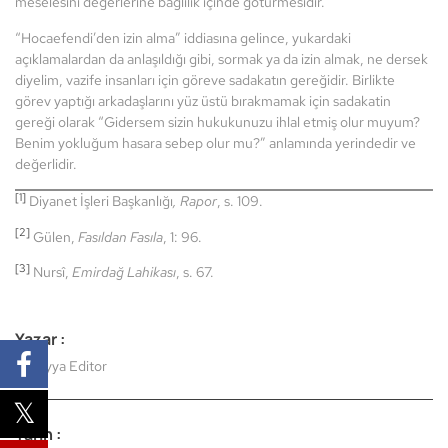
meselesini değerlerine bağlılık içinde götürmesidir.
“Hocaefendi’den izin alma” iddiasına gelince, yukardaki
açıklamalardan da anlaşıldığı gibi, sormak ya da izin almak, ne dersek
diyelim, vazife insanları için göreve sadakatın gereğidir. Birlikte
görev yaptığı arkadaşlarını yüz üstü bırakmamak için sadakatin
gereği olarak “Gidersem sizin hukukunuzu ihlal etmiş olur muyum?
Benim yokluğum hasara sebep olur mu?” anlamında yerindedir ve
değerlidir.
[1]
Diyanet İşleri Başkanlığı
, Rapor
, s. 109.
[2]
Gülen,
Fasıldan Fasıla
, 1: 96.
[3]
Nursî,
Emirdağ Lahikası
, s. 67.
Yazar :
Sureyya Editor
Tarih :