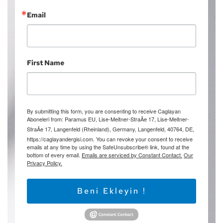
Email
First Name
By submitting this form, you are consenting to receive Caglayan
Aboneleri from: Paramus EU, Lise-Meitner-StraÃe 17, Lise-Meitner-
StraÃe 17, Langenfeld (Rheinland), Germany, Langenfeld, 40764, DE,
https://caglayandergisi.com. You can revoke your consent to receive
emails at any time by using the SafeUnsubscribe® link, found at the
bottom of every email.
Emails are serviced by Constant Contact.
Our
Privacy Policy.
Beni Ekleyin !