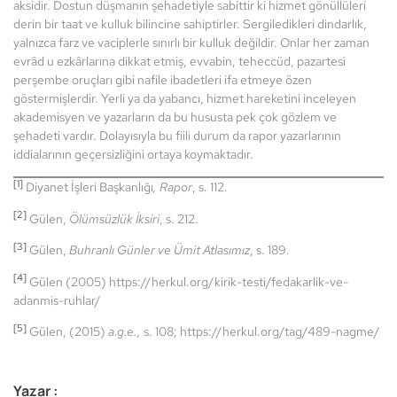
aksidir. Dostun düşmanın şehadetiyle sabittir ki hizmet gönüllüleri
derin bir taat ve kulluk bilincine sahiptirler. Sergiledikleri dindarlık,
yalnızca farz ve vaciplerle sınırlı bir kulluk değildir. Onlar her zaman
evrâd u ezkârlarına dikkat etmiş, evvabin, teheccüd, pazartesi
perşembe oruçları gibi nafile ibadetleri ifa etmeye özen
göstermişlerdir. Yerli ya da yabancı, hizmet hareketini inceleyen
akademisyen ve yazarların da bu hususta pek çok gözlem ve
şehadeti vardır. Dolayısıyla bu fiili durum da rapor yazarlarının
iddialarının geçersizliğini ortaya koymaktadır.
[1]
Diyanet İşleri Başkanlığı
,
Rapor
, s. 112.
[2]
Gülen,
Ölümsüzlük İksiri
, s. 212.
[3]
Gülen,
Buhranlı Günler ve Ümit Atlasımız
, s. 189.
[4]
Gülen (2005) https://herkul.org/kirik-testi/fedakarlik-ve-
adanmis-ruhlar/
[5]
Gülen, (2015)
a.g.e.,
s. 108; https://herkul.org/tag/489-nagme/
Yazar :