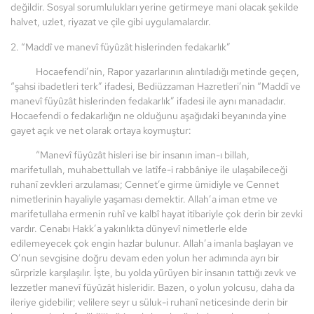
değildir. Sosyal sorumlulukları yerine getirmeye mani olacak şekilde
halvet, uzlet, riyazat ve çile gibi uygulamalardır.
2. “Maddî ve manevî füyûzât hislerinden fedakarlık”
Hocaefendi’nin, Rapor yazarlarının alıntıladığı metinde geçen,
“şahsi ibadetleri terk” ifadesi, Bediüzzaman Hazretleri’nin “Maddî ve
manevî füyûzât hislerinden fedakarlık” ifadesi ile aynı manadadır.
Hocaefendi o fedakarlığın ne olduğunu aşağıdaki beyanında yine
gayet açık ve net olarak ortaya koymuştur:
“Manevî füyûzât hisleri ise bir insanın iman-ı billah,
marifetullah, muhabettullah ve latîfe-i rabbâniye ile ulaşabileceği
ruhanî zevkleri arzulaması; Cennet’e girme ümidiyle ve Cennet
nimetlerinin hayaliyle yaşaması demektir. Allah’a iman etme ve
marifetullaha ermenin ruhî ve kalbî hayat itibariyle çok derin bir zevki
vardır. Cenabı Hakk’a yakınlıkta dünyevî nimetlerle elde
edilemeyecek çok engin hazlar bulunur. Allah’a imanla başlayan ve
O’nun sevgisine doğru devam eden yolun her adımında ayrı bir
sürprizle karşılaşılır. İşte, bu yolda yürüyen bir insanın tattığı zevk ve
lezzetler manevî füyûzât hisleridir. Bazen, o yolun yolcusu, daha da
ileriye gidebilir; velilere seyr u süluk-i ruhanî neticesinde derin bir