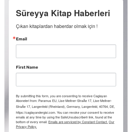
Süreyya Kitap Haberleri
Çıkan kitaplardan haberdar olmak için !
Email
First Name
By submitting this form, you are consenting to receive Caglayan
Aboneleri from: Paramus EU, Lise-Meitner-StraÃe 17, Lise-Meitner-
StraÃe 17, Langenfeld (Rheinland), Germany, Langenfeld, 40764, DE,
https://caglayandergisi.com. You can revoke your consent to receive
emails at any time by using the SafeUnsubscribe® link, found at the
bottom of every email.
Emails are serviced by Constant Contact.
Our
Privacy Policy.