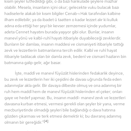
kısım şeyler lutfedildiği gibi, o da bazı harikulade şeylere mazhar
olabilir. Mesela, insanların içini okur; gelecekte vuku bulacak bazı
hadiselerle alakalı bir kısım bilgiler Cenab-ı Hak tarafından kalbine
ilham edilebilir; ya da ibadet ü taatten o kadar lezzet alır ki kulluk
adına eda ettiği her şeyi bir kevser zemzemesi içinde yudumlar,
adeta Cennet hayatını burada yaşıyor gibi olur. Bunlar, insanın
manevî yönü ve kalbî-ruhî hayatı itibariyle duyabileceği zevklerdir.
Bunların bir damlası, insanın maddesi ve cismaniyeti itibariyle tattığı
zevk ve lezzetlerin batmanlarına tercih edilir. Kalbî ve ruhî hayat
itibariyle tadılacak olan bir damla zevk, bedenî ve cismanî hazların bin
batmanına galip gelir, ağır basar.
İşte, maddî ve manevî füyûzât hislerinden fedakarlık deyince,
bu zevk ve lezzetlerin her iki çeşidini de davası uğrunda feda eden
adanmışlar akla gelir. Bir davaya dilbeste olmuş ve ona adanmış bir
ruh hem maddî hem de manevî füyûzât hislerinden el çeker; onları
gaye ve hedef yapmaz. Bu, insanın maddî- manevî zevk ve lezzetleri
davasına kurban etmesi, vermesi gerekli olan şeyler bir yana, verme
mecburiyetinde olmadığı şeyleri bile bağlandığı o dava hatırına
gözden çıkarması ve terk etmesi demektir ki; bu davranış adanmış
[4]
olmanın bir gereğidir.”