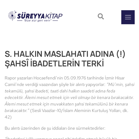
S. HALKIN MASLAHATI ADINA (!)
ŞAHSÎ İBADETLERİN TERKİ
Rapor yazarları Hocaefendi’nin 05.09.1976 tarihinde İzmir Hisar
Camii’nde verdiği vaazından şöyle bir alıntı yapıyorlar:
“Mü’min, şahsi
tekamülü, şahsi ibadeti, taati dahi halkın saadeti adına feda
edecektir. Âlemi mesut etmek için veli olmayı bir kenara bırakacaktır.
Âlemi mesut etmek için muvakkaten şahsi tekamülünü bir kenara
bırakacaktır.”
(Sesli Vaazlar-10/İslam Aleminin Kurtuluş Yolları, dk.
42)
Bu alıntı üzerinden de şu iddiaları öne sürmektedirler: