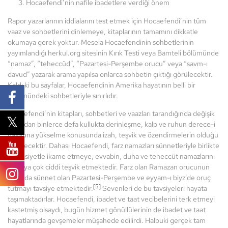
3. Hocaefendi’nin nafile ibadetlere verdiği önem
Rapor yazarlarının iddialarını test etmek için Hocaefendi’nin tüm
vaaz ve sohbetlerini dinlemeye, kitaplarının tamamını dikkatle
okumaya gerek yoktur. Mesela Hocaefendinin sohbetlerinin
yayımlandığı herkul.org sitesinin Kırık Testi veya Bamteli bölümünde
“namaz”, “teheccüd”, “Pazartesi-Perşembe orucu” veya “savm-ı
davud” yazarak arama yapılsa onlarca sohbetin çıktığı görülecektir.
Kaldı ki bu sayfalar, Hocaefendinin Amerika hayatının belli bir
bölümündeki sohbetleriyle sınırlıdır.
Hocaefendi’nin kitapları, sohbetleri ve vaazları tarandığında değişik
açılardan binlerce defa kullukta derinleşme, kalp ve ruhun derece-i
hayatına yükselme konusunda izah, teşvik ve özendirmelerin olduğu
görülecektir. Dahası Hocaefendi, farz namazları sünnetleriyle birlikte
hassasiyetle ikame etmeye, evvabin, duha ve teheccüt namazlarını
kılmaya çok ciddi teşvik etmektedir. Farz olan Ramazan orucunun
yanında sünnet olan Pazartesi-Perşembe ve eyyam-ı biyz’de oruç
[5]
tutmayı tavsiye etmektedir.
Sevenleri de bu tavsiyeleri hayata
taşımaktadırlar. Hocaefendi, ibadet ve taat vecibelerini terk etmeyi
kastetmiş olsaydı, bugün hizmet gönüllülerinin de ibadet ve taat
hayatlarında gevşemeler müşahede edilirdi. Halbuki gerçek tam