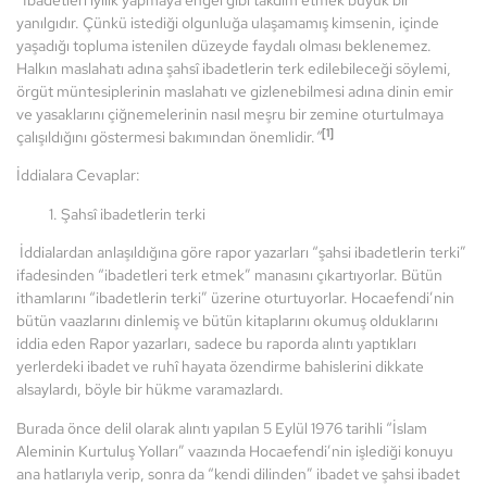
“
İbadetleri iyilik yapmaya engel gibi takdim etmek büyük bir
yanılgıdır. Çünkü istediği olgunluğa ulaşamamış kimsenin, içinde
yaşadığı topluma istenilen düzeyde faydalı olması beklenemez.
Halkın maslahatı adına şahsî ibadetlerin terk edilebileceği söylemi,
örgüt müntesiplerinin maslahatı ve gizlenebilmesi adına dinin emir
ve yasaklarını çiğnemelerinin nasıl meşru bir zemine oturtulmaya
[1]
çalışıldığını göstermesi bakımından önemlidir.
”
İddialara Cevaplar:
1. Şahsî ibadetlerin terki
İddialardan anlaşıldığına göre rapor yazarları “şahsi ibadetlerin terki”
ifadesinden “ibadetleri terk etmek” manasını çıkartıyorlar. Bütün
ithamlarını “ibadetlerin terki” üzerine oturtuyorlar. Hocaefendi’nin
bütün vaazlarını dinlemiş ve bütün kitaplarını okumuş olduklarını
iddia eden Rapor yazarları, sadece bu raporda alıntı yaptıkları
yerlerdeki ibadet ve ruhî hayata özendirme bahislerini dikkate
alsaylardı, böyle bir hükme varamazlardı.
Burada önce delil olarak alıntı yapılan 5 Eylül 1976 tarihli “İslam
Aleminin Kurtuluş Yolları” vaazında Hocaefendi’nin işlediği konuyu
ana hatlarıyla verip, sonra da “kendi dilinden” ibadet ve şahsi ibadet