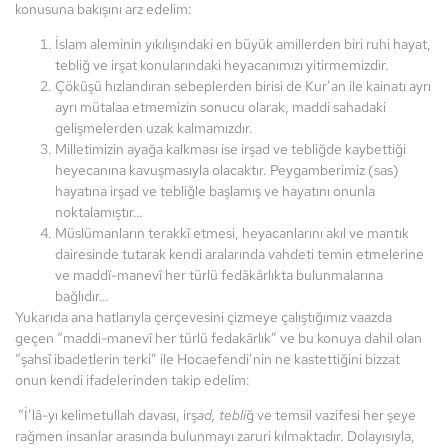
konusuna bakışını arz edelim:
İslam aleminin yıkılışındaki en büyük amillerden biri ruhi hayat,
tebliğ ve irşat konularındaki heyacanımızı yitirmemizdir.
Çöküşü hızlandıran sebeplerden birisi de Kur’an ile kainatı ayrı
ayrı mütalaa etmemizin sonucu olarak, maddi sahadaki
gelişmelerden uzak kalmamızdır.
Milletimizin ayağa kalkması ise irşad ve tebliğde kaybettiği
heyecanına kavuşmasıyla olacaktır. Peygamberimiz (sas)
hayatına irşad ve tebliğle başlamış ve hayatını onunla
noktalamıştır…
Müslümanların terakkî etmesi, heyacanlarını akıl ve mantık
dairesinde tutarak kendi aralarında vahdeti temin etmelerine
ve maddî-manevî her türlü fedâkârlıkta bulunmalarına
bağlıdır…
Yukarıda ana hatlarıyla çerçevesini çizmeye çalıştığımız vaazda
geçen “maddi-manevî her türlü fedakârlık” ve bu konuya dahil olan
“şahsî ibadetlerin terki” ile Hocaefendi’nin ne kastettiğini bizzat
onun kendi ifadelerinden takip edelim:
“İ’lâ-yı kelimetullah davası, irş
ad, tebli
ğ ve temsil vazifesi her şeye
rağmen insanlar arasında bulunmayı zaruri kılmaktadır. Dolayısıyla,