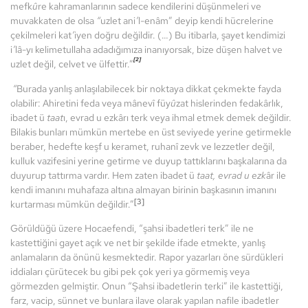
mefk
û
re kahramanlarının sadece kendilerini düşünmeleri ve
muvakkaten de olsa
“
uzlet ani
’
l-enâm” deyip kendi hücrelerine
çekilmeleri kat
’
iyen doğru değildir. (…) Bu itibarla, şayet kendimizi
i
’
lâ-yı kelimetullaha adadığımıza inanıyorsak, bize düşen halvet ve
[2]
uzlet değil, celvet ve ülfettir.”
“
Burada yanlış anlaşılabilecek bir noktaya dikkat çekmekte fayda
olabilir: Ahiretini feda veya mânevî füy
û
zat hislerinden fedakârlık,
ibadet ü
taat
ı, evrad u ezkârı terk veya ihmal etmek demek değildir.
Bilakis bunları mümkün mertebe en üst seviyede yerine getirmekle
beraber, hedefte keşf u keramet, ruhanî zevk ve lezzetler değil,
kulluk vazifesini yerine getirme ve duyup tattıklarını başkalarına da
duyurup tattırma vardır. Hem zaten ibadet ü
taat, evrad u ezk
âr ile
kendi imanını muhafaza altına almayan birinin başkasının imanını
[3]
kurtarması mümkün değildir.”
Görüldüğü üzere Hocaefendi, “şahsi ibadetleri terk” ile ne
kastettiğini gayet açık ve net bir şekilde ifade etmekte, yanlış
anlamaların da önünü kesmektedir. Rapor yazarları öne sürdükleri
iddiaları çürütecek bu gibi pek çok yeri ya görmemiş veya
görmezden gelmiştir. Onun “Şahsi ibadetlerin terki” ile kastettiği,
farz, vacip, sünnet ve bunlara ilave olarak yapılan nafile ibadetler