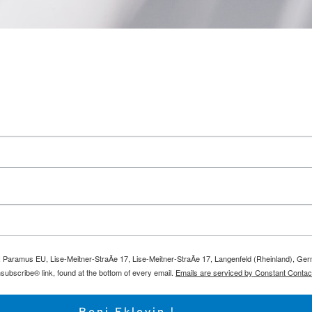
m: Paramus EU, Lise-Meitner-StraÃe 17, Lise-Meitner-StraÃe 17, Langenfeld (Rheinland), Ge
subscribe® link, found at the bottom of every email.
Emails are serviced by Constant Contac
Beni Ekleyin !