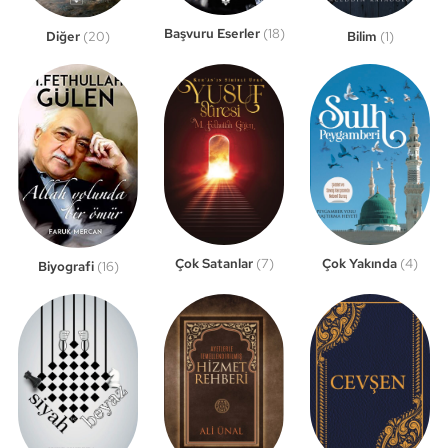
Başvuru Eserler
(18)
Bilim
(1)
Diğer
(20)
Çok Satanlar
(7)
Çok Yakında
(4)
Biyografi
(16)