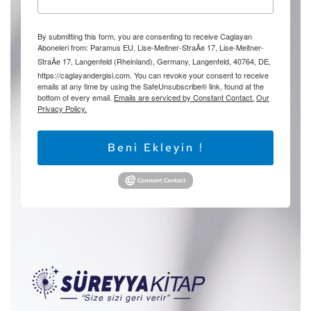
By submitting this form, you are consenting to receive Caglayan
Aboneleri from: Paramus EU, Lise-Meitner-StraÃe 17, Lise-Meitner-
StraÃe 17, Langenfeld (Rheinland), Germany, Langenfeld, 40764, DE,
https://caglayandergisi.com. You can revoke your consent to receive
emails at any time by using the SafeUnsubscribe® link, found at the
bottom of every email.
Emails are serviced by Constant Contact.
Our
Privacy Policy.
Beni Ekleyin !