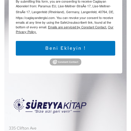
By submitting this form, you are consenting to receive Caglayan
Aboneleri from: Paramus EU, Lise-Meitner-StraÃe 17, Lise-Meitner-
StraÃe 17, Langenfeld (Rheinland), Germany, Langenfeld, 40764, DE,
https://caglayandergisi.com. You can revoke your consent to receive
emails at any time by using the SafeUnsubscribe® link, found at the
bottom of every email.
Emails are serviced by Constant Contact.
Our
Privacy Policy.
Beni Ekleyin !
335 Clifton Ave