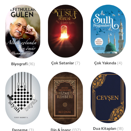
Çok Satanlar
(7)
Çok Yakında
(4)
Biyografi
(16)
Dua Kitapları
(18)
Din & İnanç
(137)
Deneme
(3)