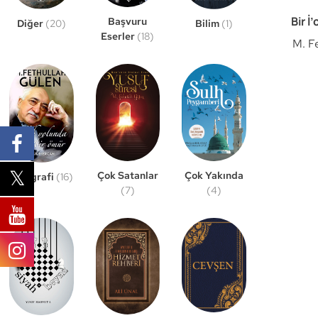
Bir 
Başvuru
Bilim
(1)
Diğer
(20)
Eserler
(18)
M. F
Çok Satanlar
Çok Yakında
Biyografi
(16)
(7)
(4)