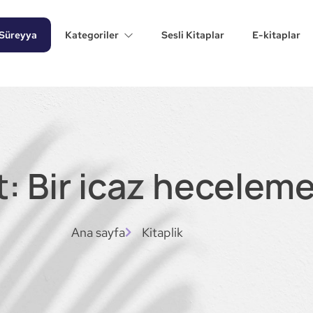
Süreyya
Kategoriler
Sesli Kitaplar
E-kitaplar
t: Bir icaz heceleme
Ana sayfa
Kitaplik