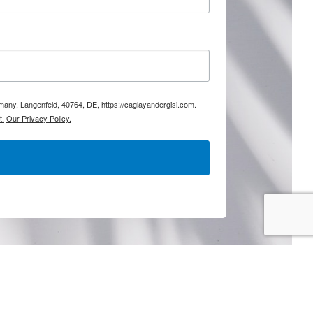
rmany, Langenfeld, 40764, DE, https://caglayandergisi.com.
t.
Our Privacy Policy.
Sosyal Medya