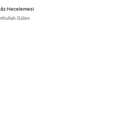
İ’câz Hecelemesi
ethullah Gülen