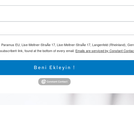
m: Paramus EU, Lise-Meitner-StraÃe 17, Lise-Meitner-StraÃe 17, Langenfeld (Rheinland), Ge
subscribe® link, found at the bottom of every email.
Emails are serviced by Constant Contac
Beni Ekleyin !
Bilgi
Yararli Linkler