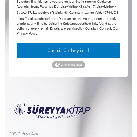
By submitting this form, you are consenting to receive Caglayan
Aboneleri from: Paramus EU, Lise-Meitner-StraÃe 17, Lise-Meitner-
StraÃe 17, Langenfeld (Rheinland), Germany, Langenfeld, 40764, DE,
https://caglayandergisi.com. You can revoke your consent to receive
emails at any time by using the SafeUnsubscribe® link, found at the
bottom of every email.
Emails are serviced by Constant Contact.
Our
Privacy Policy.
Beni Ekleyin !
335 Clifton Ave