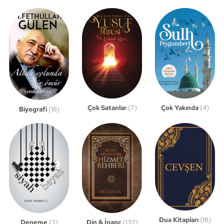
Çok Satanlar
(7)
Çok Yakında
(4)
Biyografi
(16)
Dua Kitapları
(18)
Din & İnanç
(137)
Deneme
(3)