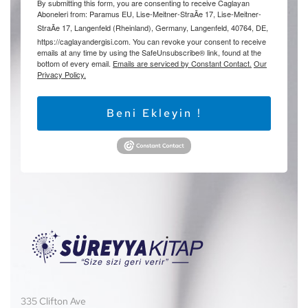
By submitting this form, you are consenting to receive Caglayan
Aboneleri from: Paramus EU, Lise-Meitner-StraÃe 17, Lise-Meitner-
StraÃe 17, Langenfeld (Rheinland), Germany, Langenfeld, 40764, DE,
https://caglayandergisi.com. You can revoke your consent to receive
emails at any time by using the SafeUnsubscribe® link, found at the
bottom of every email.
Emails are serviced by Constant Contact.
Our
Privacy Policy.
Beni Ekleyin !
335 Clifton Ave