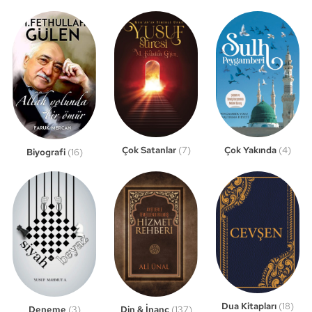
Çok Satanlar
(7)
Çok Yakında
(4)
Biyografi
(16)
Dua Kitapları
(18)
Din & İnanç
(137)
Deneme
(3)