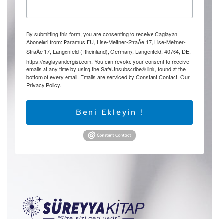
By submitting this form, you are consenting to receive Caglayan
Aboneleri from: Paramus EU, Lise-Meitner-StraÃe 17, Lise-Meitner-
StraÃe 17, Langenfeld (Rheinland), Germany, Langenfeld, 40764, DE,
https://caglayandergisi.com. You can revoke your consent to receive
emails at any time by using the SafeUnsubscribe® link, found at the
bottom of every email.
Emails are serviced by Constant Contact.
Our
Privacy Policy.
Beni Ekleyin !