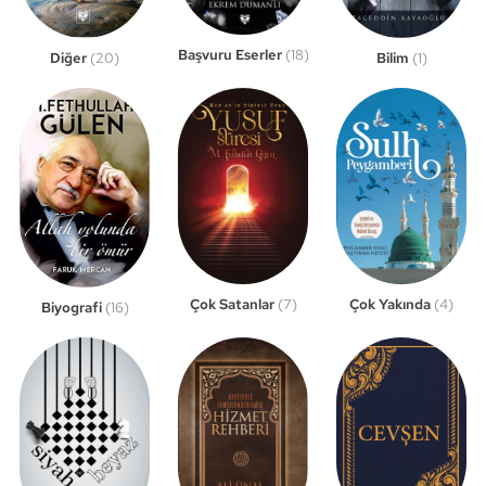
Başvuru Eserler
(18)
Bilim
(1)
Diğer
(20)
Çok Satanlar
(7)
Çok Yakında
(4)
Biyografi
(16)