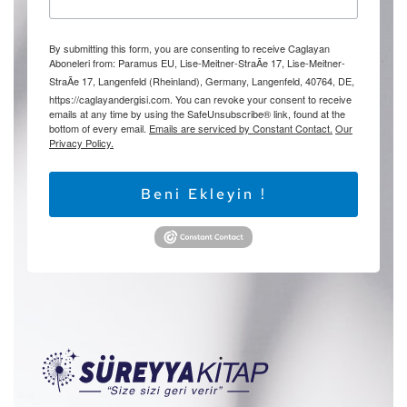
By submitting this form, you are consenting to receive Caglayan
Aboneleri from: Paramus EU, Lise-Meitner-StraÃe 17, Lise-Meitner-
StraÃe 17, Langenfeld (Rheinland), Germany, Langenfeld, 40764, DE,
https://caglayandergisi.com. You can revoke your consent to receive
emails at any time by using the SafeUnsubscribe® link, found at the
bottom of every email.
Emails are serviced by Constant Contact.
Our
Privacy Policy.
Beni Ekleyin !