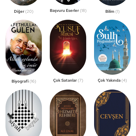
Başvuru Eserler
(18)
Bilim
(1)
Diğer
(20)
Çok Satanlar
(7)
Çok Yakında
(4)
Biyografi
(16)