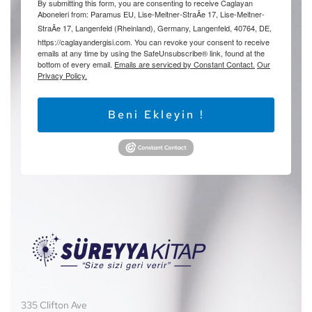
By submitting this form, you are consenting to receive Caglayan
Aboneleri from: Paramus EU, Lise-Meitner-StraÃe 17, Lise-Meitner-
StraÃe 17, Langenfeld (Rheinland), Germany, Langenfeld, 40764, DE,
https://caglayandergisi.com. You can revoke your consent to receive
emails at any time by using the SafeUnsubscribe® link, found at the
bottom of every email.
Emails are serviced by Constant Contact.
Our
Privacy Policy.
Beni Ekleyin !
335 Clifton Ave