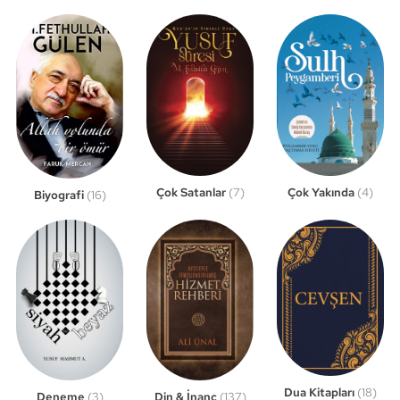
Çok Satanlar
(7)
Çok Yakında
(4)
Biyografi
(16)
Dua Kitapları
(18)
Din & İnanç
(137)
Deneme
(3)