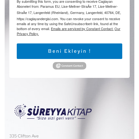
By submitting this form, you are consenting to receive Caglayan
Aboneleri from: Paramus EU, Lise-Meitner-StraÃe 17, Lise-Meitner-
StraÃe 17, Langenfeld (Rheinland), Germany, Langenfeld, 40764, DE,
https://caglayandergisi.com. You can revoke your consent to receive
emails at any time by using the SafeUnsubscribe® link, found at the
bottom of every email.
Emails are serviced by Constant Contact.
Our
Privacy Policy.
Beni Ekleyin !
335 Clifton Ave