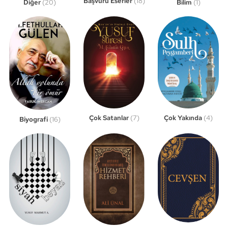
Başvuru Eserler
(18)
Bilim
(1)
Diğer
(20)
Çok Satanlar
(7)
Çok Yakında
(4)
Biyografi
(16)