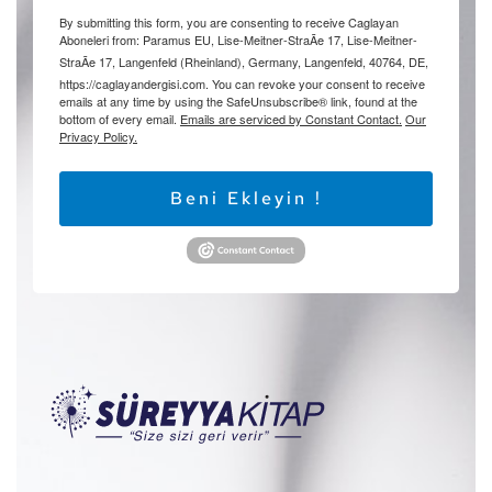
By submitting this form, you are consenting to receive Caglayan
Aboneleri from: Paramus EU, Lise-Meitner-StraÃe 17, Lise-Meitner-
StraÃe 17, Langenfeld (Rheinland), Germany, Langenfeld, 40764, DE,
https://caglayandergisi.com. You can revoke your consent to receive
emails at any time by using the SafeUnsubscribe® link, found at the
bottom of every email.
Emails are serviced by Constant Contact.
Our
Privacy Policy.
Beni Ekleyin !