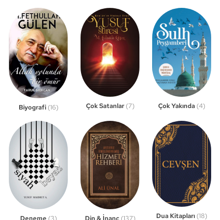
Çok Satanlar
(7)
Çok Yakında
(4)
Biyografi
(16)
Dua Kitapları
(18)
Din & İnanç
(137)
Deneme
(3)