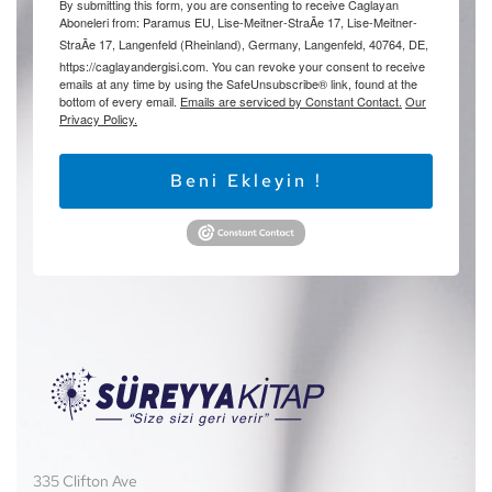
By submitting this form, you are consenting to receive Caglayan
Aboneleri from: Paramus EU, Lise-Meitner-StraÃe 17, Lise-Meitner-
StraÃe 17, Langenfeld (Rheinland), Germany, Langenfeld, 40764, DE,
https://caglayandergisi.com. You can revoke your consent to receive
emails at any time by using the SafeUnsubscribe® link, found at the
bottom of every email.
Emails are serviced by Constant Contact.
Our
Privacy Policy.
Beni Ekleyin !
335 Clifton Ave