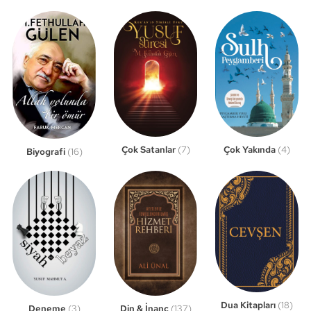
Çok Satanlar
(7)
Çok Yakında
(4)
Biyografi
(16)
Dua Kitapları
(18)
Din & İnanç
(137)
Deneme
(3)