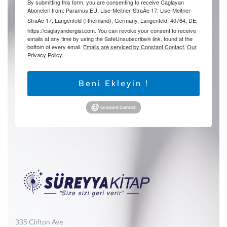
By submitting this form, you are consenting to receive Caglayan
Aboneleri from: Paramus EU, Lise-Meitner-StraÃe 17, Lise-Meitner-
StraÃe 17, Langenfeld (Rheinland), Germany, Langenfeld, 40764, DE,
https://caglayandergisi.com. You can revoke your consent to receive
emails at any time by using the SafeUnsubscribe® link, found at the
bottom of every email.
Emails are serviced by Constant Contact.
Our
Privacy Policy.
Beni Ekleyin !
335 Clifton Ave