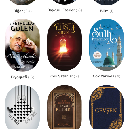
Başvuru Eserler
(18)
Bilim
(1)
Diğer
(20)
Çok Satanlar
(7)
Çok Yakında
(4)
Biyografi
(16)