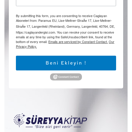
By submitting this form, you are consenting to receive Caglayan
Aboneleri from: Paramus EU, Lise-Meitner-StraÃe 17, Lise-Meitner-
StraÃe 17, Langenfeld (Rheinland), Germany, Langenfeld, 40764, DE,
https://caglayandergisi.com. You can revoke your consent to receive
emails at any time by using the SafeUnsubscribe® link, found at the
bottom of every email.
Emails are serviced by Constant Contact.
Our
Privacy Policy.
Beni Ekleyin !