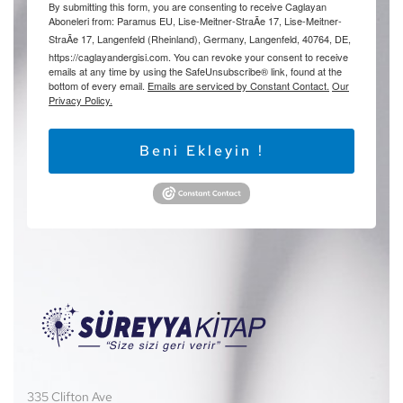
By submitting this form, you are consenting to receive Caglayan
Aboneleri from: Paramus EU, Lise-Meitner-StraÃe 17, Lise-Meitner-
StraÃe 17, Langenfeld (Rheinland), Germany, Langenfeld, 40764, DE,
https://caglayandergisi.com. You can revoke your consent to receive
emails at any time by using the SafeUnsubscribe® link, found at the
bottom of every email.
Emails are serviced by Constant Contact.
Our
Privacy Policy.
Beni Ekleyin !
335 Clifton Ave