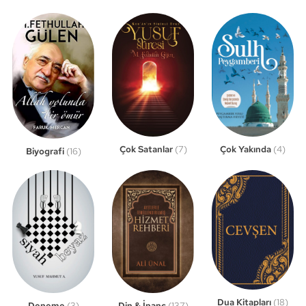
Çok Satanlar
(7)
Çok Yakında
(4)
Biyografi
(16)
Dua Kitapları
(18)
Din & İnanç
(137)
Deneme
(3)