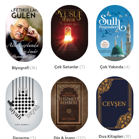
Çok Satanlar
(7)
Çok Yakında
(4)
Biyografi
(16)
Dua Kitapları
(18)
Din & İnanç
(137)
Deneme
(3)