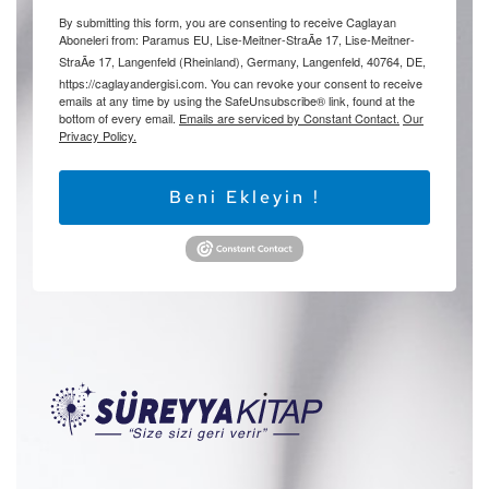
By submitting this form, you are consenting to receive Caglayan
Aboneleri from: Paramus EU, Lise-Meitner-StraÃe 17, Lise-Meitner-
StraÃe 17, Langenfeld (Rheinland), Germany, Langenfeld, 40764, DE,
https://caglayandergisi.com. You can revoke your consent to receive
emails at any time by using the SafeUnsubscribe® link, found at the
bottom of every email.
Emails are serviced by Constant Contact.
Our
Privacy Policy.
Beni Ekleyin !