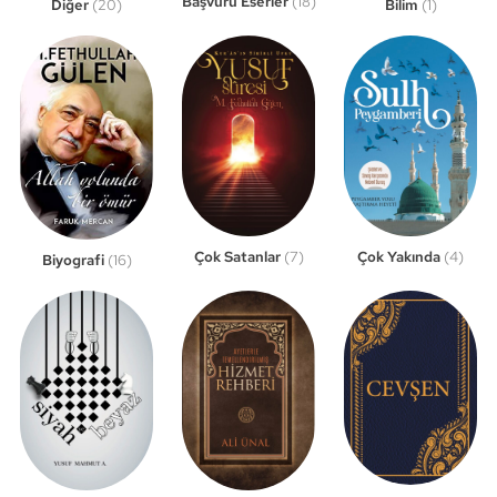
Başvuru Eserler
(18)
Bilim
(1)
Diğer
(20)
Çok Satanlar
(7)
Çok Yakında
(4)
Biyografi
(16)