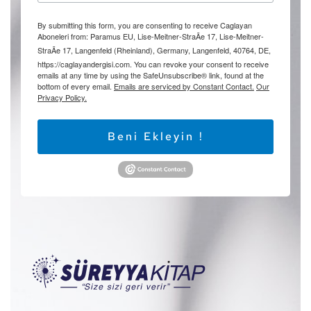
By submitting this form, you are consenting to receive Caglayan
Aboneleri from: Paramus EU, Lise-Meitner-StraÃe 17, Lise-Meitner-
StraÃe 17, Langenfeld (Rheinland), Germany, Langenfeld, 40764, DE,
https://caglayandergisi.com. You can revoke your consent to receive
emails at any time by using the SafeUnsubscribe® link, found at the
bottom of every email.
Emails are serviced by Constant Contact.
Our
Privacy Policy.
Beni Ekleyin !