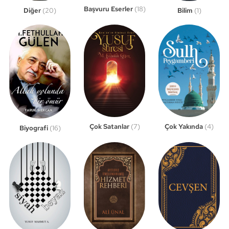
Başvuru Eserler
(18)
Bilim
(1)
Diğer
(20)
Çok Satanlar
(7)
Çok Yakında
(4)
Biyografi
(16)