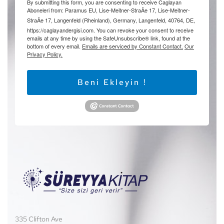
By submitting this form, you are consenting to receive Caglayan
Aboneleri from: Paramus EU, Lise-Meitner-StraÃe 17, Lise-Meitner-
StraÃe 17, Langenfeld (Rheinland), Germany, Langenfeld, 40764, DE,
https://caglayandergisi.com. You can revoke your consent to receive
emails at any time by using the SafeUnsubscribe® link, found at the
bottom of every email.
Emails are serviced by Constant Contact.
Our
Privacy Policy.
Beni Ekleyin !
335 Clifton Ave