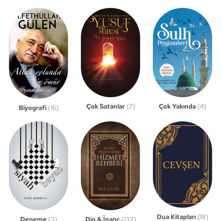
Çok Satanlar
(7)
Çok Yakında
(4)
Biyografi
(16)
Dua Kitapları
(18)
Din & İnanç
(137)
Deneme
(3)