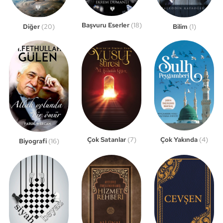
Başvuru Eserler
(18)
Bilim
(1)
Diğer
(20)
Çok Satanlar
(7)
Çok Yakında
(4)
Biyografi
(16)