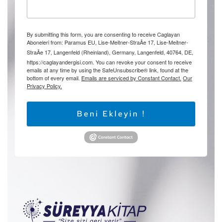
By submitting this form, you are consenting to receive Caglayan
Aboneleri from: Paramus EU, Lise-Meitner-StraÃe 17, Lise-Meitner-
StraÃe 17, Langenfeld (Rheinland), Germany, Langenfeld, 40764, DE,
https://caglayandergisi.com. You can revoke your consent to receive
emails at any time by using the SafeUnsubscribe® link, found at the
bottom of every email.
Emails are serviced by Constant Contact.
Our
Privacy Policy.
Beni Ekleyin !