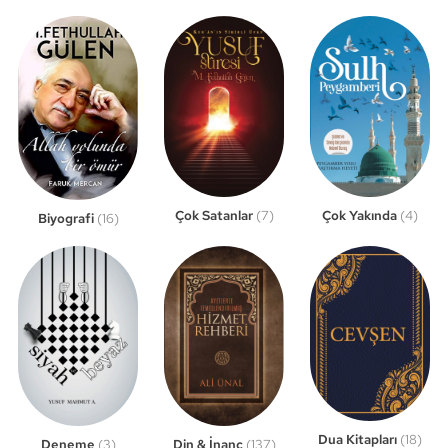
Çok Satanlar
(7)
Çok Yakında
(4)
Biyografi
(16)
Dua Kitapları
(18)
Din & İnanç
(137)
Deneme
(3)