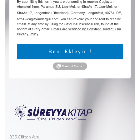
By submitting this form, you are consenting to receive Caglayan
Aboneleri from: Paramus EU, Lise-Meitner-StraÃe 17, Lise-Meitner-
StraÃe 17, Langenfeld (Rheinland), Germany, Langenfeld, 40764, DE,
https://caglayandergisi.com. You can revoke your consent to receive
emails at any time by using the SafeUnsubscribe® link, found at the
bottom of every email.
Emails are serviced by Constant Contact.
Our
Privacy Policy.
Beni Ekleyin !
335 Clifton Ave