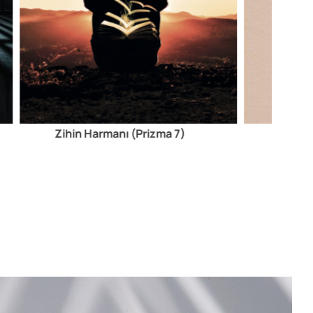
Zihin Harmanı (Prizma 7)
İstikam
Kitap