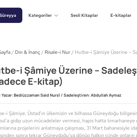
Süreyya
Kategoriler
Sesli Kitaplar
E-kitaplar
Sayfa
/
Din & İnanç
/
Risale-i Nur
/ Hutbe-i Şâmiye Üzerine – S
tbe-i Şâmiye Üzerine – Sadeleş
adece E-kitap)
:
Yazar: Bediüzzaman Said Nursî / Sadeleştiren: Abdullah Aymaz
e-i Şâmiye, Üstad’ın ülkemizin ve bilhassa Güneydoğu bölgesi
bul’a gidip uzun mücadeleler vermesi, hapis hatta tımarhaneye 
larına projelerini anlatmaya çalışması, 31 Mart bahanesiyle id
inden sonra tekrar Güneydoğu’ya dönüp halkın içinde onların p