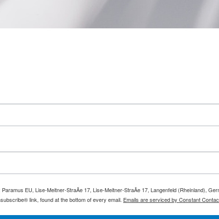
m: Paramus EU, Lise-Meitner-StraÃe 17, Lise-Meitner-StraÃe 17, Langenfeld (Rheinland), Ge
subscribe® link, found at the bottom of every email.
Emails are serviced by Constant Contac