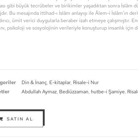
sı gibi büyük tecrübeler ve birikimler yaşadıktan sonra İslâm 
dır. Bu mesajında ittihad-ı İslâm anlayışı ile Âlem-i İslâm’ın deri
ırıcı, ümit verici duygularla beraber izah etmeye çalışmıştır. Eng
tını, psikoloji ve sosyolojinin verileriyle konuşturup insanlık için 
goriler
Din & İnanç
,
E-kitaplar
,
Risale-i Nur
etler
Abdullah Aymaz
,
Bediüzzaman
,
hutbe-i Şamiye
,
Risal
SATIN AL