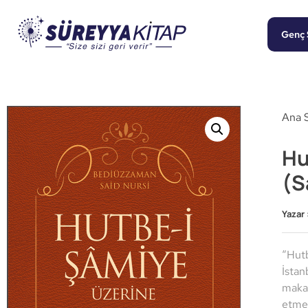
Genç 
Ana 
Hu
(S
Yazar 
“Hutb
İstan
makam
etmes