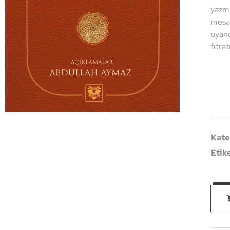
yazma
mesaj
uyand
fıtra
Kate
Etik