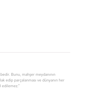
utbedir. Bunu, mahşer meydanının
filak edip parçalanması ve dünyanın her
l edilemez.”