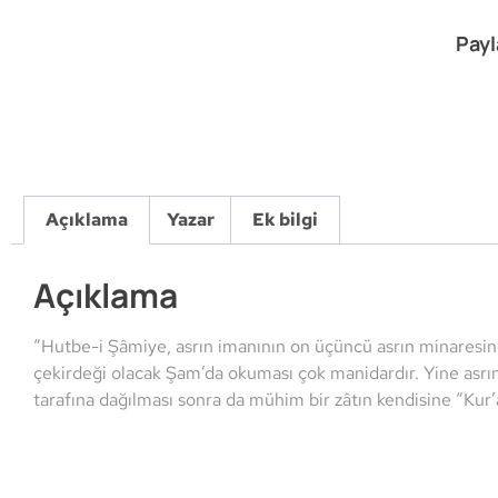
Payl
Açıklama
Yazar
Ek bilgi
Açıklama
“Hutbe-i Şâmiye, asrın imanının on üçüncü asrın minaresin
çekirdeği olacak Şam’da okuması çok manidardır. Yine asrın
tarafına dağılması sonra da mühim bir zâtın kendisine “Kur’