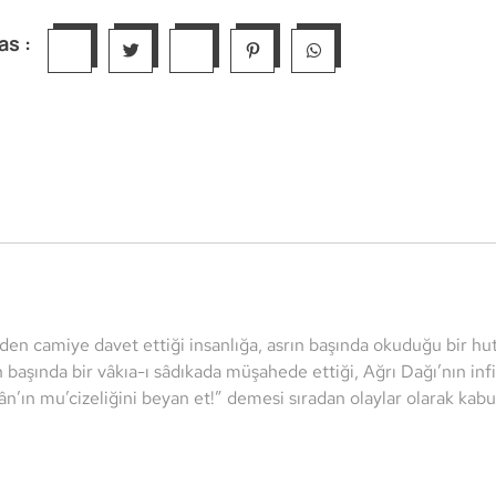
as :
den camiye davet ettiği insanlığa, asrın başında okuduğu bir h
 başında bir vâkıa-ı sâdıkada müşahede ettiği, Ağrı Dağı’nın in
ân’ın mu’cizeliğini beyan et!” demesi sıradan olaylar olarak kabu