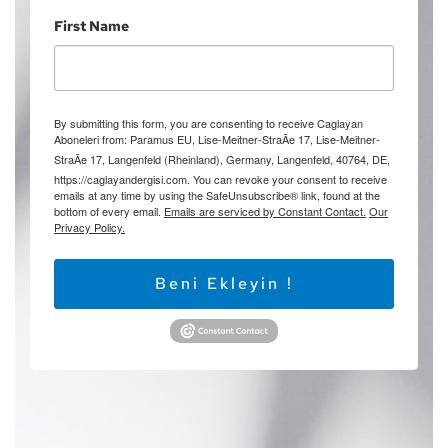
First Name
By submitting this form, you are consenting to receive Caglayan
Aboneleri from: Paramus EU, Lise-Meitner-StraÃe 17, Lise-Meitner-
StraÃe 17, Langenfeld (Rheinland), Germany, Langenfeld, 40764, DE,
https://caglayandergisi.com. You can revoke your consent to receive
emails at any time by using the SafeUnsubscribe® link, found at the
bottom of every email.
Emails are serviced by Constant Contact.
Our
Privacy Policy.
Beni Ekleyin !