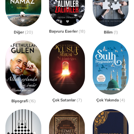
Başvuru Eserler
(18)
Bilim
(1)
Diğer
(20)
Çok Satanlar
(7)
Çok Yakında
(4)
Biyografi
(16)