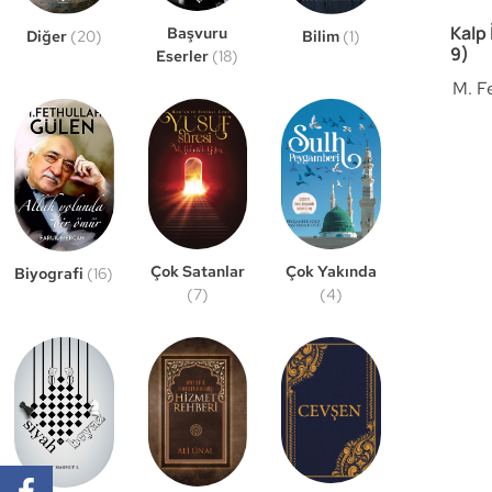
Kalp 
Başvuru
Bilim
(1)
Diğer
(20)
9)
Eserler
(18)
M. F
Çok Satanlar
Çok Yakında
Biyografi
(16)
(7)
(4)