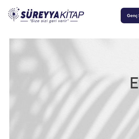
Genç 
E