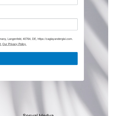
rmany, Langenfeld, 40764, DE, https://caglayandergisi.com.
t.
Our Privacy Policy.
Sosyal Medya