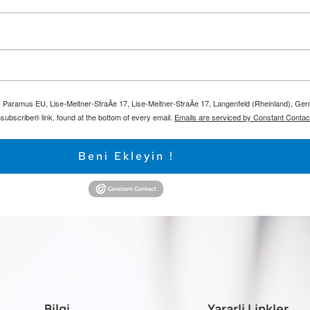
m: Paramus EU, Lise-Meitner-StraÃe 17, Lise-Meitner-StraÃe 17, Langenfeld (Rheinland), Ge
subscribe® link, found at the bottom of every email.
Emails are serviced by Constant Contac
Beni Ekleyin !
Bilgi
Yararli Linkler