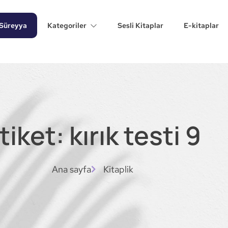
Süreyya
Kategoriler
Sesli Kitaplar
E-kitaplar
tiket: kırık testi 9
Ana sayfa
Kitaplik