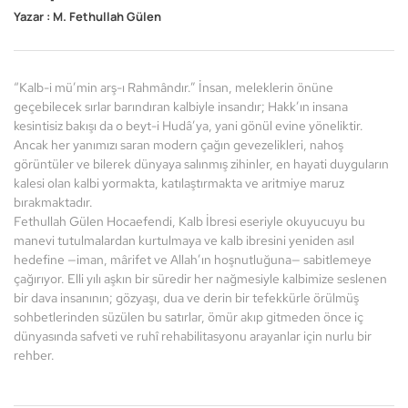
Yazar :
M. Fethullah Gülen
“Kalb-i mü’min arş-ı Rahmândır.” İnsan, meleklerin önüne
geçebilecek sırlar barındıran kalbiyle insandır; Hakk’ın insana
kesintisiz bakışı da o beyt-i Hudâ’ya, yani gönül evine yöneliktir.
Ancak her yanımızı saran modern çağın gevezelikleri, nahoş
görüntüler ve bilerek dünyaya salınmış zihinler, en hayati duyguların
kalesi olan kalbi yormakta, katılaştırmakta ve aritmiye maruz
bırakmaktadır.
Fethullah Gülen Hocaefendi, Kalb İbresi eseriyle okuyucuyu bu
manevi tutulmalardan kurtulmaya ve kalb ibresini yeniden asıl
hedefine —iman, mârifet ve Allah’ın hoşnutluğuna— sabitlemeye
çağırıyor. Elli yılı aşkın bir süredir her nağmesiyle kalbimize seslenen
bir dava insanının; gözyaşı, dua ve derin bir tefekkürle örülmüş
sohbetlerinden süzülen bu satırlar, ömür akıp gitmeden önce iç
dünyasında safveti ve ruhî rehabilitasyonu arayanlar için nurlu bir
rehber.