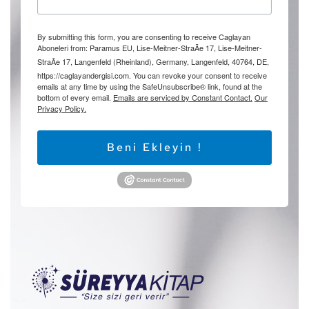
By submitting this form, you are consenting to receive Caglayan
Aboneleri from: Paramus EU, Lise-Meitner-StraÃe 17, Lise-Meitner-
StraÃe 17, Langenfeld (Rheinland), Germany, Langenfeld, 40764, DE,
https://caglayandergisi.com. You can revoke your consent to receive
emails at any time by using the SafeUnsubscribe® link, found at the
bottom of every email.
Emails are serviced by Constant Contact.
Our
Privacy Policy.
Beni Ekleyin !