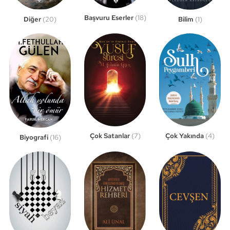
Başvuru Eserler
(18)
Bilim
(1)
Diğer
(20)
Çok Satanlar
(7)
Çok Yakında
(4)
Biyografi
(16)