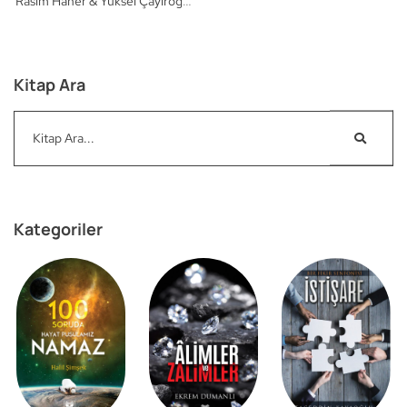
Rasim Haner & Yüksel Çayıroğlu
& Aykut Avcı
Süreyya Kitap
Kitap Ara
Kategoriler