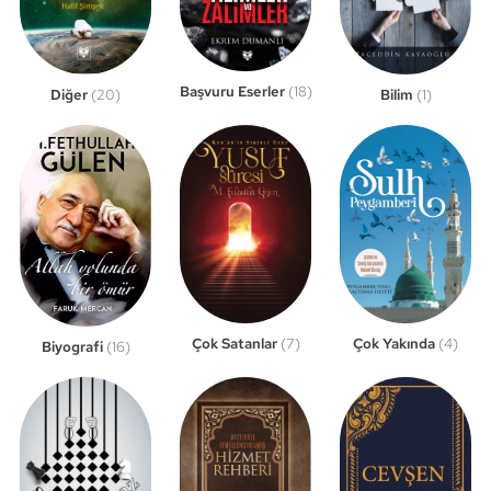
Başvuru Eserler
(18)
Bilim
(1)
Diğer
(20)
Çok Satanlar
(7)
Çok Yakında
(4)
Biyografi
(16)