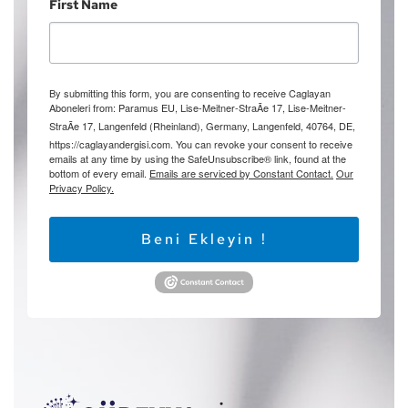
First Name
By submitting this form, you are consenting to receive Caglayan
Aboneleri from: Paramus EU, Lise-Meitner-StraÃe 17, Lise-Meitner-
StraÃe 17, Langenfeld (Rheinland), Germany, Langenfeld, 40764, DE,
https://caglayandergisi.com. You can revoke your consent to receive
emails at any time by using the SafeUnsubscribe® link, found at the
bottom of every email.
Emails are serviced by Constant Contact.
Our
Privacy Policy.
Beni Ekleyin !