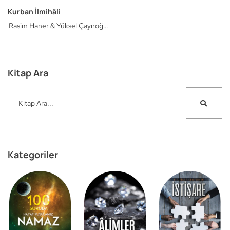
Kurban İlmihâli
Rasim Haner & Yüksel Çayıroğlu
& Aykut Avcı
Süreyya Kitap
Kitap Ara
Kategoriler