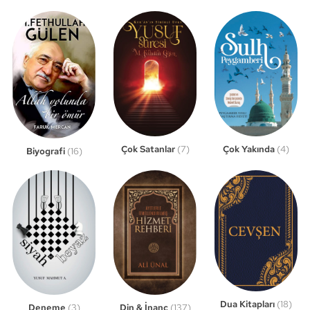
Çok Satanlar
(7)
Çok Yakında
(4)
Biyografi
(16)
Dua Kitapları
(18)
Din & İnanç
(137)
Deneme
(3)