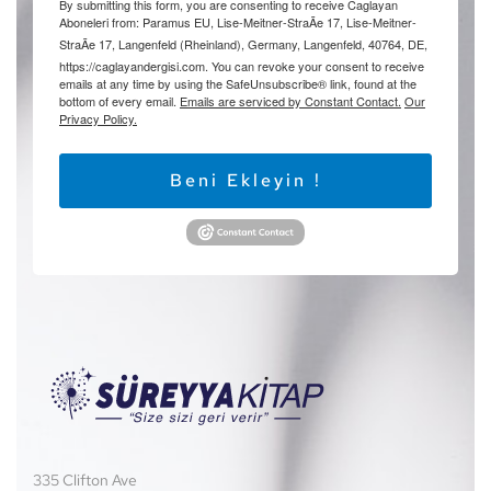
By submitting this form, you are consenting to receive Caglayan
Aboneleri from: Paramus EU, Lise-Meitner-StraÃe 17, Lise-Meitner-
StraÃe 17, Langenfeld (Rheinland), Germany, Langenfeld, 40764, DE,
https://caglayandergisi.com. You can revoke your consent to receive
emails at any time by using the SafeUnsubscribe® link, found at the
bottom of every email.
Emails are serviced by Constant Contact.
Our
Privacy Policy.
Beni Ekleyin !
335 Clifton Ave