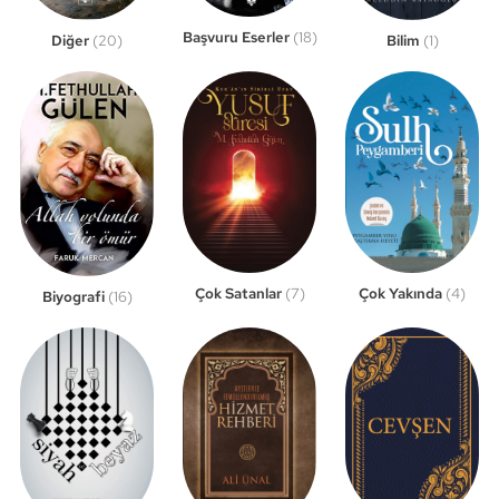
Başvuru Eserler
(18)
Bilim
(1)
Diğer
(20)
Çok Satanlar
(7)
Çok Yakında
(4)
Biyografi
(16)