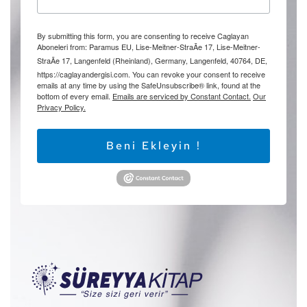
By submitting this form, you are consenting to receive Caglayan
Aboneleri from: Paramus EU, Lise-Meitner-StraÃe 17, Lise-Meitner-
StraÃe 17, Langenfeld (Rheinland), Germany, Langenfeld, 40764, DE,
https://caglayandergisi.com. You can revoke your consent to receive
emails at any time by using the SafeUnsubscribe® link, found at the
bottom of every email.
Emails are serviced by Constant Contact.
Our
Privacy Policy.
Beni Ekleyin !