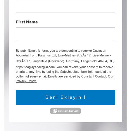
First Name
By submitting this form, you are consenting to receive Caglayan
Aboneleri from: Paramus EU, Lise-Meitner-StraÃe 17, Lise-Meitner-
StraÃe 17, Langenfeld (Rheinland), Germany, Langenfeld, 40764, DE,
https://caglayandergisi.com. You can revoke your consent to receive
emails at any time by using the SafeUnsubscribe® link, found at the
bottom of every email.
Emails are serviced by Constant Contact.
Our
Privacy Policy.
Beni Ekleyin !