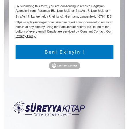
By submitting this form, you are consenting to receive Caglayan
Aboneleri from: Paramus EU, Lise-Meitner-StraÃe 17, Lise-Meitner-
StraÃe 17, Langenfeld (Rheinland), Germany, Langenfeld, 40764, DE,
https://caglayandergisi.com. You can revoke your consent to receive
emails at any time by using the SafeUnsubscribe® link, found at the
bottom of every email.
Emails are serviced by Constant Contact.
Our
Privacy Policy.
Beni Ekleyin !