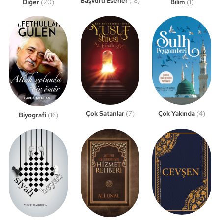
Başvuru Eserler
(18)
Bilim
(1)
Diğer
(20)
Çok Satanlar
(7)
Çok Yakında
(4)
Biyografi
(16)