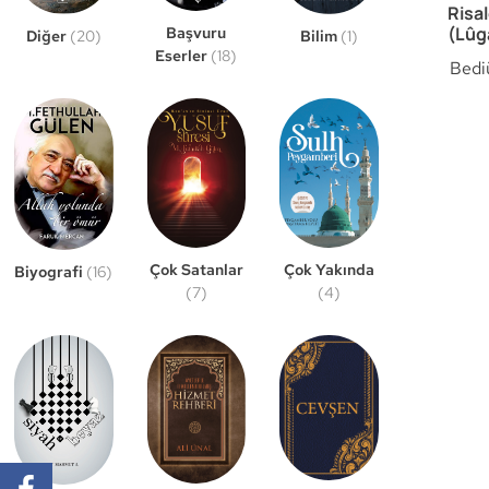
Risal
(Lûg
Başvuru
Bilim
(1)
Diğer
(20)
Eserler
(18)
Bedi
Çok Satanlar
Çok Yakında
Biyografi
(16)
(7)
(4)