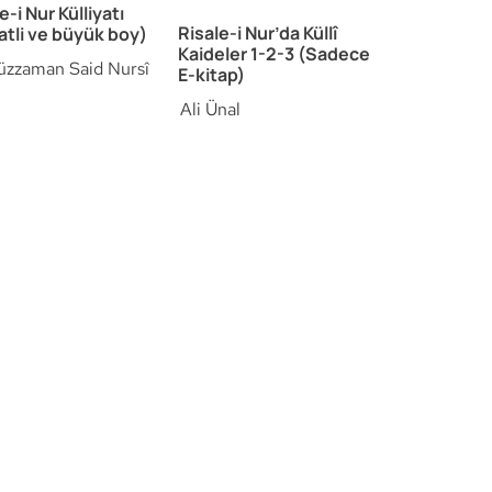
e-i Nur Külliyatı
Risale-i Nur’da Küllî
atli ve büyük boy)
Kaideler 1-2-3 (Sadece
üzzaman Said Nursî
E-kitap)
Ali Ünal