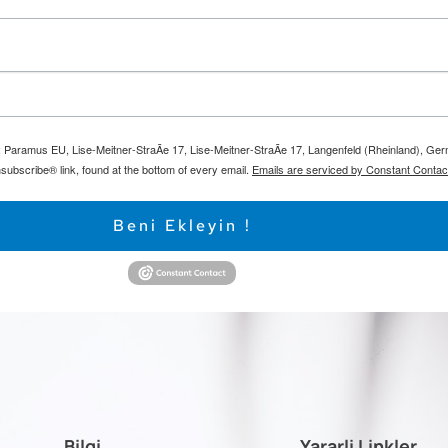
m: Paramus EU, Lise-Meitner-StraÃe 17, Lise-Meitner-StraÃe 17, Langenfeld (Rheinland), Ge
subscribe® link, found at the bottom of every email.
Emails are serviced by Constant Contac
Beni Ekleyin !
Bilgi
Yararli Linkler