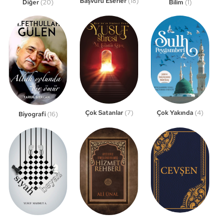
Başvuru Eserler
(18)
Bilim
(1)
Diğer
(20)
Çok Satanlar
(7)
Çok Yakında
(4)
Biyografi
(16)