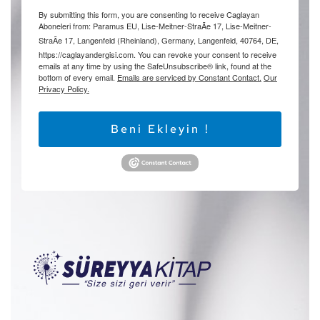
By submitting this form, you are consenting to receive Caglayan
Aboneleri from: Paramus EU, Lise-Meitner-StraÃe 17, Lise-Meitner-
StraÃe 17, Langenfeld (Rheinland), Germany, Langenfeld, 40764, DE,
https://caglayandergisi.com. You can revoke your consent to receive
emails at any time by using the SafeUnsubscribe® link, found at the
bottom of every email.
Emails are serviced by Constant Contact.
Our
Privacy Policy.
Beni Ekleyin !