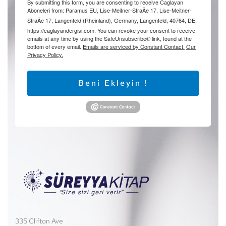
By submitting this form, you are consenting to receive Caglayan
Aboneleri from: Paramus EU, Lise-Meitner-StraÃe 17, Lise-Meitner-
StraÃe 17, Langenfeld (Rheinland), Germany, Langenfeld, 40764, DE,
https://caglayandergisi.com. You can revoke your consent to receive
emails at any time by using the SafeUnsubscribe® link, found at the
bottom of every email.
Emails are serviced by Constant Contact.
Our
Privacy Policy.
Beni Ekleyin !
335 Clifton Ave