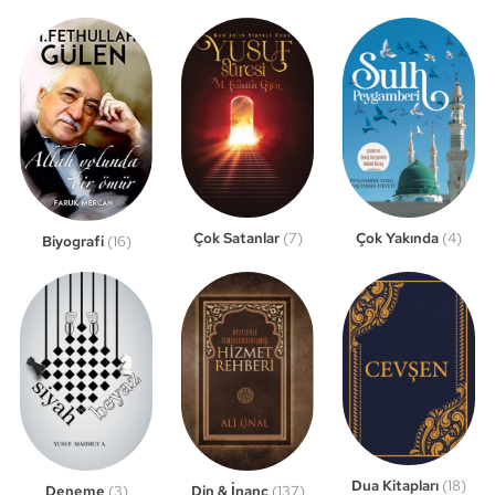
Çok Satanlar
(7)
Çok Yakında
(4)
Biyografi
(16)
Dua Kitapları
(18)
Din & İnanç
(137)
Deneme
(3)