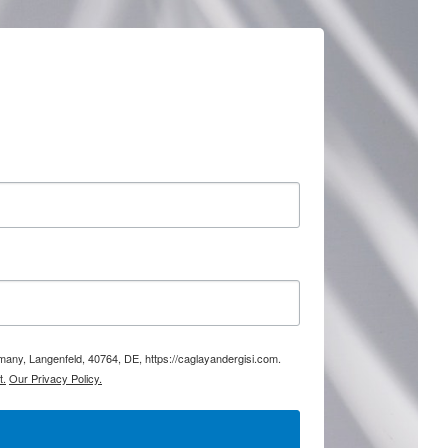
rmany, Langenfeld, 40764, DE, https://caglayandergisi.com.
t.
Our Privacy Policy.