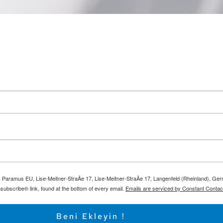
m: Paramus EU, Lise-Meitner-StraÃe 17, Lise-Meitner-StraÃe 17, Langenfeld (Rheinland), Ge
subscribe® link, found at the bottom of every email.
Emails are serviced by Constant Contac
Beni Ekleyin !