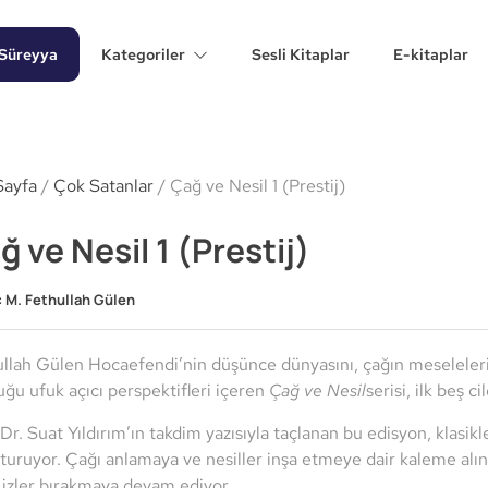
Süreyya
Kategoriler
Sesli Kitaplar
E-kitaplar
Sayfa
/
Çok Satanlar
/ Çağ ve Nesil 1 (Prestij)
ğ ve Nesil 1 (Prestij)
:
M. Fethullah Gülen
llah Gülen Hocaefendi’nin düşünce dünyasını, çağın meselelerin
ğu ufuk açıcı perspektifleri içeren
Çağ ve Nesil
serisi, ilk beş c
 Dr. Suat Yıldırım’ın takdim yazısıyla taçlanan bu edisyon, klasikl
turuyor. Çağı anlamaya ve nesiller inşa etmeye dair kaleme alınm
ı izler bırakmaya devam ediyor.