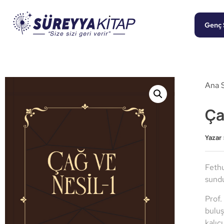
Genç 
Ana 
Ça
Yazar 
Fethu
sundu
Prof.
buluş
kalıc