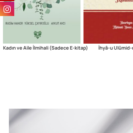
Kadın ve Aile İlmihali (Sadece E-kitap)
İhyâ-u Ulûmid-