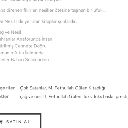
a direnen fikirler, nesiller ötesine taşınan bir ufuk…
e Nesil 1’de yer alan kitaplar şunlardır:
ğ ve Nesil
hranlar Anaforunda İnsan
tirilmiş Cennete Doğru
manın Altın İkliminde
nler Baharı Soluklarken
goriler
Çok Satanlar
,
M. Fethullah Gülen Kitaplığı
etler
çağ ve nesil 1
,
Fethullah Gülen
,
lüks
,
lüks baskı
,
presti
SATIN AL