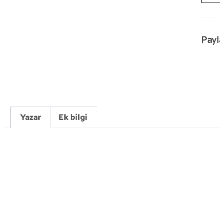
Payl
Yazar
Ek bilgi