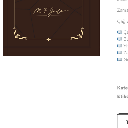
Zaman
Çağ v
Ça
Bu
Yi
Za
Gü
Kate
Etik