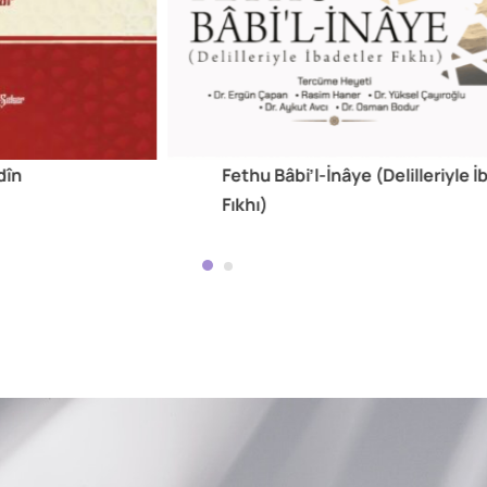
dîn
Fethu Bâbi’l-İnâye (Delilleriyle 
Fıkhı)