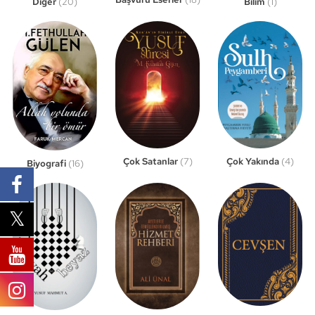
Bilim
(1)
Diğer
(20)
Çok Satanlar
(7)
Çok Yakında
(4)
Biyografi
(16)