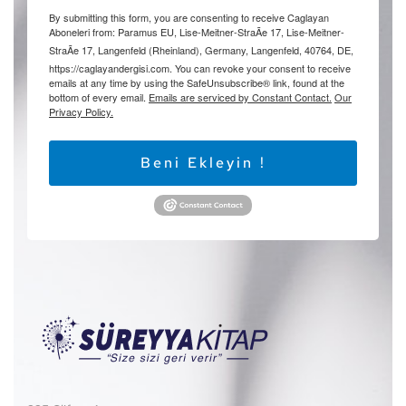
By submitting this form, you are consenting to receive Caglayan
Aboneleri from: Paramus EU, Lise-Meitner-StraÃe 17, Lise-Meitner-
StraÃe 17, Langenfeld (Rheinland), Germany, Langenfeld, 40764, DE,
https://caglayandergisi.com. You can revoke your consent to receive
emails at any time by using the SafeUnsubscribe® link, found at the
bottom of every email.
Emails are serviced by Constant Contact.
Our
Privacy Policy.
Beni Ekleyin !