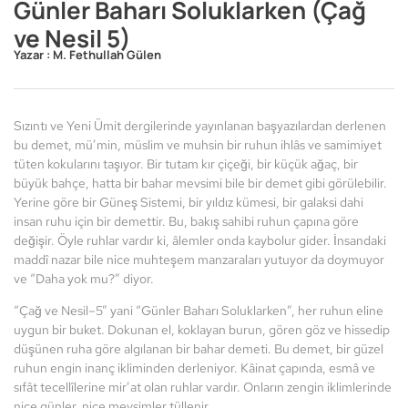
Günler Baharı Soluklarken (Çağ
ve Nesil 5)
Yazar :
M. Fethullah Gülen
Sızıntı ve Yeni Ümit dergilerinde yayınlanan başyazılardan derlenen
bu demet, mü’min, müslim ve muhsin bir ruhun ihlâs ve samimiyet
tüten kokularını taşıyor. Bir tutam kır çiçeği, bir küçük ağaç, bir
büyük bahçe, hatta bir bahar mevsimi bile bir demet gibi görülebilir.
Yerine göre bir Güneş Sistemi, bir yıldız kümesi, bir galaksi dahi
insan ruhu için bir demettir. Bu, bakış sahibi ruhun çapına göre
değişir. Öyle ruhlar vardır ki, âlemler onda kaybolur gider. İnsandaki
maddî nazar bile nice muhteşem manzaraları yutuyor da doymuyor
ve “Daha yok mu?” diyor.
“Çağ ve Nesil–5” yani “Günler Baharı Soluklarken”, her ruhun eline
uygun bir buket. Dokunan el, koklayan burun, gören göz ve hissedip
düşünen ruha göre algılanan bir bahar demeti. Bu demet, bir güzel
ruhun engin inanç ikliminden derleniyor. Kâinat çapında, esmâ ve
sıfât tecellîlerine mir’at olan ruhlar vardır. Onların zengin iklimlerinde
nice günler, nice mevsimler tüllenir.