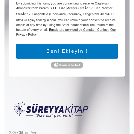
By submitting this form, you are consenting to receive Caglayan
Aboneleri from: Paramus EU, Lise-Meitner-StraÃe 17, Lise-Meitner-
StraÃe 17, Langenfeld (Rheinland), Germany, Langenfeld, 40764, DE,
https://caglayandergisi.com. You can revoke your consent to receive
emails at any time by using the SafeUnsubscribe® link, found at the
bottom of every email.
Emails are serviced by Constant Contact.
Our
Privacy Policy.
Beni Ekleyin !
335 Clifton Ave