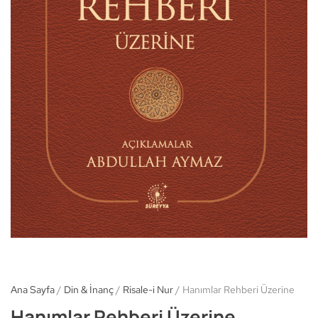
Ana Sayfa
/
Din & İnanç
/
Risale-i Nur
/ Hanımlar Rehberi Üzerine
Hanımlar Rehberi Üzerine