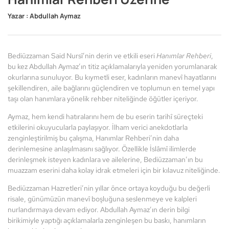
Yazar :
Abdullah Aymaz
Bediüzzaman Said Nursî’nin derin ve etkili eseri
Hanımlar Rehberi
,
bu kez Abdullah Aymaz’ın titiz açıklamalarıyla yeniden yorumlanarak
okurlarına sunuluyor. Bu kıymetli eser, kadınların manevî hayatlarını
şekillendiren, aile bağlarını güçlendiren ve toplumun en temel yapı
taşı olan hanımlara yönelik rehber niteliğinde öğütler içeriyor.
Aymaz, hem kendi hatıralarını hem de bu eserin tarihî süreçteki
etkilerini okuyucularla paylaşıyor. İlham verici anekdotlarla
zenginleştirilmiş bu çalışma, Hanımlar Rehberi’nin daha
derinlemesine anlaşılmasını sağlıyor. Özellikle İslâmî ilimlerde
derinleşmek isteyen kadınlara ve ailelerine, Bediüzzaman’ın bu
muazzam eserini daha kolay idrak etmeleri için bir kılavuz niteliğinde.
Bediüzzaman Hazretleri’nin yıllar önce ortaya koyduğu bu değerli
risale, günümüzün manevî boşluğuna seslenmeye ve kalpleri
nurlandırmaya devam ediyor. Abdullah Aymaz’ın derin bilgi
birikimiyle yaptığı açıklamalarla zenginleşen bu baskı, hanımların