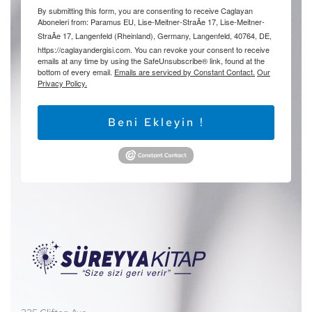
By submitting this form, you are consenting to receive Caglayan
Aboneleri from: Paramus EU, Lise-Meitner-StraÃe 17, Lise-Meitner-
StraÃe 17, Langenfeld (Rheinland), Germany, Langenfeld, 40764, DE,
https://caglayandergisi.com. You can revoke your consent to receive
emails at any time by using the SafeUnsubscribe® link, found at the
bottom of every email.
Emails are serviced by Constant Contact.
Our
Privacy Policy.
Beni Ekleyin !