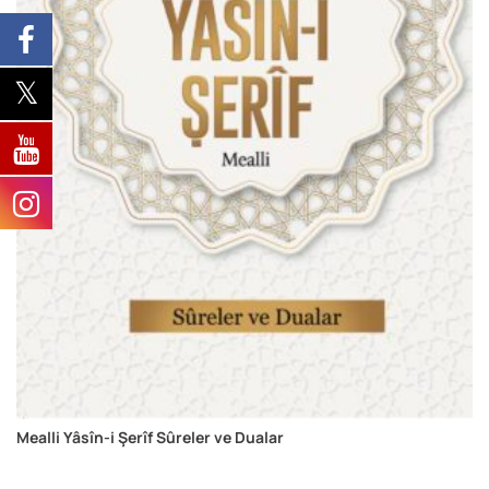
Mealli Yâsîn-i Şerîf Sûreler ve Dualar