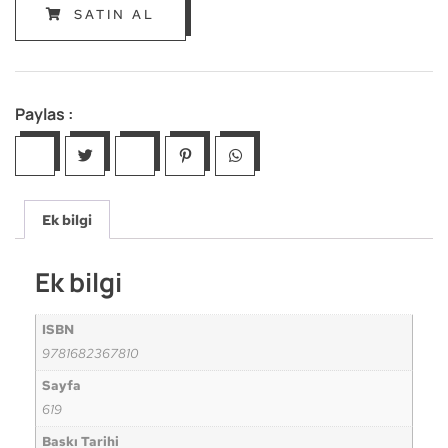
SATIN AL
Paylas :
Ek bilgi
Ek bilgi
ISBN
9781682367810
Sayfa
619
Baskı Tarihi