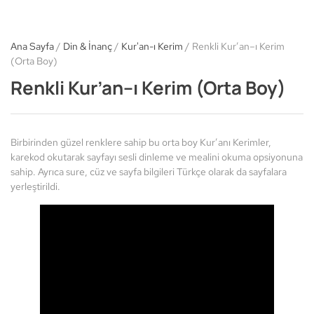
Ana Sayfa
/
Din & İnanç
/
Kur'an-ı Kerim
/ Renkli Kur’an–ı Kerim
(Orta Boy)
Renkli Kur’an–ı Kerim (Orta Boy)
Birbirinden güzel renklere sahip bu orta boy Kur’anı Kerimler,
karekod okutarak sayfayı sesli dinleme ve mealini okuma opsiyonuna
sahip. Ayrıca sure, cüz ve sayfa bilgileri Türkçe olarak da sayfalara
yerleştirildi.