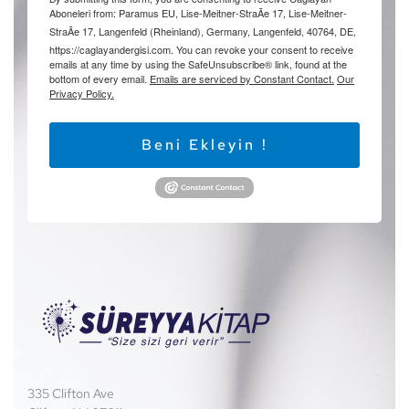
Aboneleri from: Paramus EU, Lise-Meitner-StraÃe 17, Lise-Meitner-
StraÃe 17, Langenfeld (Rheinland), Germany, Langenfeld, 40764, DE,
https://caglayandergisi.com. You can revoke your consent to receive
emails at any time by using the SafeUnsubscribe® link, found at the
bottom of every email.
Emails are serviced by Constant Contact.
Our
Privacy Policy.
Beni Ekleyin !
335 Clifton Ave