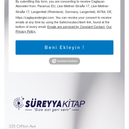
By submitting this form, you are consenting to receive Caglayan
Aboneleri from: Paramus EU, Lise-Meitner-StraÃe 17, Lise-Meitner-
StraÃe 17, Langenfeld (Rheinland), Germany, Langenfeld, 40764, DE,
https://caglayandergisi.com. You can revoke your consent to receive
emails at any time by using the SafeUnsubscribe® link, found at the
bottom of every email.
Emails are serviced by Constant Contact.
Our
Privacy Policy.
Beni Ekleyin !
335 Clifton Ave