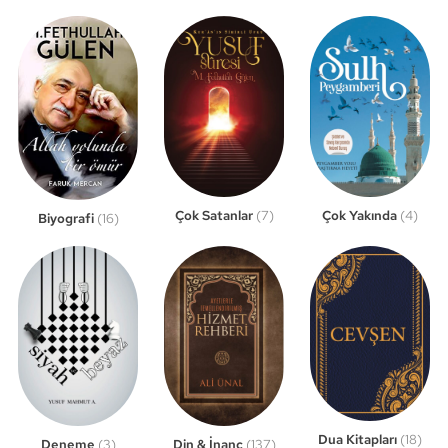
Çok Satanlar
(7)
Çok Yakında
(4)
Biyografi
(16)
Dua Kitapları
(18)
Din & İnanç
(137)
Deneme
(3)