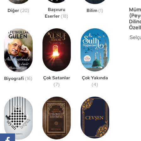
Mümi
Başvuru
Bilim
(1)
Diğer
(20)
(Pey
Eserler
(18)
Dili
Özell
Selç
Çok Satanlar
Çok Yakında
Biyografi
(16)
(7)
(4)