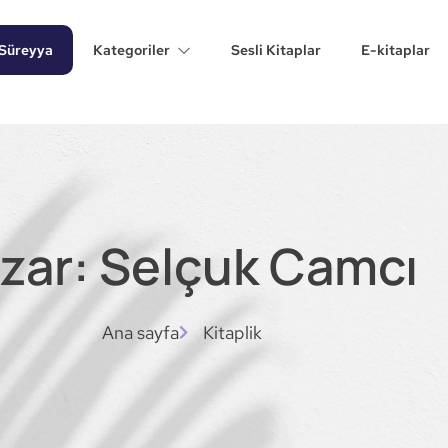
Süreyya
Kategoriler
Sesli Kitaplar
E-kitaplar
zar: Selçuk Camcı
Ana sayfa
Kitaplik