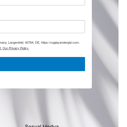
rmany, Langenfeld, 40764, DE, https://caglayandergisi.com.
t.
Our Privacy Policy.
Sosyal Medya