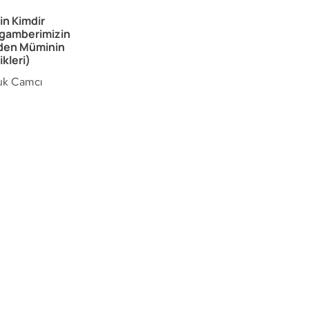
n Kimdir
gamberimizin
nden Müminin
ikleri)
uk Camcı