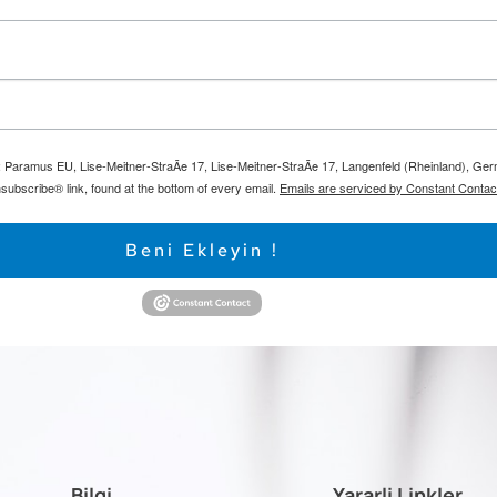
m: Paramus EU, Lise-Meitner-StraÃe 17, Lise-Meitner-StraÃe 17, Langenfeld (Rheinland), Ge
subscribe® link, found at the bottom of every email.
Emails are serviced by Constant Contac
Beni Ekleyin !
Bilgi
Yararli Linkler