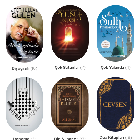
Çok Satanlar
(7)
Çok Yakında
(4)
Biyografi
(16)
Dua Kitapları
(18)
Din & İnanç
(137)
Deneme
(3)