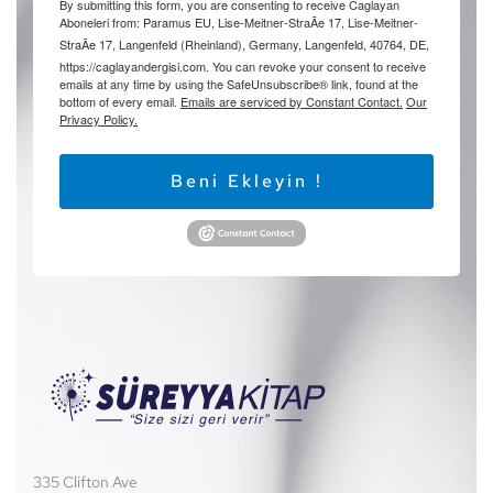
By submitting this form, you are consenting to receive Caglayan
Aboneleri from: Paramus EU, Lise-Meitner-StraÃe 17, Lise-Meitner-
StraÃe 17, Langenfeld (Rheinland), Germany, Langenfeld, 40764, DE,
https://caglayandergisi.com. You can revoke your consent to receive
emails at any time by using the SafeUnsubscribe® link, found at the
bottom of every email.
Emails are serviced by Constant Contact.
Our
Privacy Policy.
Beni Ekleyin !
335 Clifton Ave