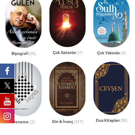
Çok Satanlar
(7)
Çok Yakında
(4)
Biyografi
(16)
Dua Kitapları
(18)
Din & İnanç
(137)
Deneme
(3)