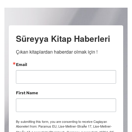
Süreyya Kitap Haberleri
Çıkan kitaplardan haberdar olmak için !
Email
First Name
By submitting this form, you are consenting to receive Caglayan
Aboneleri from: Paramus EU, Lise-Meitner-StraÃe 17, Lise-Meitner-
StraÃe 17, Langenfeld (Rheinland), Germany, Langenfeld, 40764, DE,