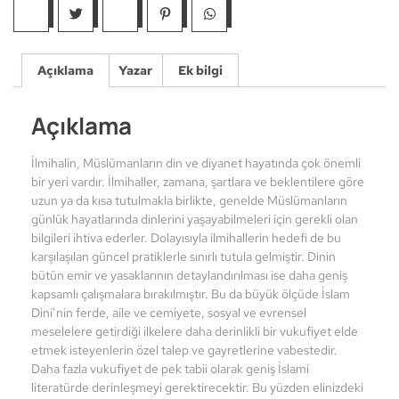
Açıklama
Yazar
Ek bilgi
Açıklama
İlmihalin, Müslümanların din ve diyanet hayatında çok önemli
bir yeri vardır. İlmihaller, zamana, şartlara ve beklentilere göre
uzun ya da kısa tutulmakla birlikte, genelde Müslümanların
günlük hayatlarında dinlerini yaşayabilmeleri için gerekli olan
bilgileri ihtiva ederler. Dolayısıyla ilmihallerin hedefi de bu
karşılaşılan güncel pratiklerle sınırlı tutula gelmiştir. Dinin
bütün emir ve yasaklarının detaylandırılması ise daha geniş
kapsamlı çalışmalara bırakılmıştır. Bu da büyük ölçüde İslam
Dini’nin ferde, aile ve cemiyete, sosyal ve evrensel
meselelere getirdiği ilkelere daha derinlikli bir vukufiyet elde
etmek isteyenlerin özel talep ve gayretlerine vabestedir.
Daha fazla vukufiyet de pek tabii olarak geniş İslami
literatürde derinleşmeyi gerektirecektir. Bu yüzden elinizdeki