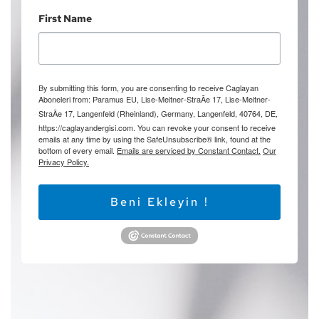
First Name
By submitting this form, you are consenting to receive Caglayan
Aboneleri from: Paramus EU, Lise-Meitner-StraÃe 17, Lise-Meitner-
StraÃe 17, Langenfeld (Rheinland), Germany, Langenfeld, 40764, DE,
https://caglayandergisi.com. You can revoke your consent to receive
emails at any time by using the SafeUnsubscribe® link, found at the
bottom of every email.
Emails are serviced by Constant Contact.
Our
Privacy Policy.
Beni Ekleyin !