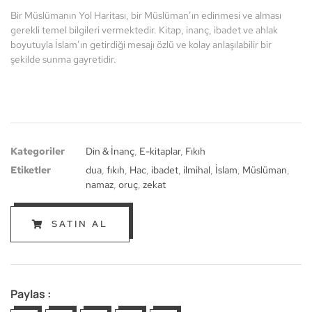
Bir Müslümanın Yol Haritası, bir Müslüman’ın edinmesi ve alması
gerekli temel bilgileri vermektedir. Kitap, inanç, ibadet ve ahlak
boyutuyla İslam’ın getirdiği mesajı özlü ve kolay anlaşılabilir bir
şekilde sunma gayretidir.
Kategoriler
Din & İnanç
,
E-kitaplar
,
Fıkıh
Etiketler
dua
,
fıkıh
,
Hac
,
ibadet
,
ilmihal
,
İslam
,
Müslüman
,
namaz
,
oruç
,
zekat
SATIN AL
Paylas :