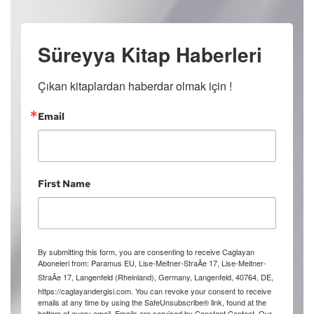
Süreyya Kitap Haberleri
Çıkan kitaplardan haberdar olmak için !
Email
First Name
By submitting this form, you are consenting to receive Caglayan
Aboneleri from: Paramus EU, Lise-Meitner-StraÃe 17, Lise-Meitner-
StraÃe 17, Langenfeld (Rheinland), Germany, Langenfeld, 40764, DE,
https://caglayandergisi.com. You can revoke your consent to receive
emails at any time by using the SafeUnsubscribe® link, found at the
bottom of every email.
Emails are serviced by Constant Contact.
Our