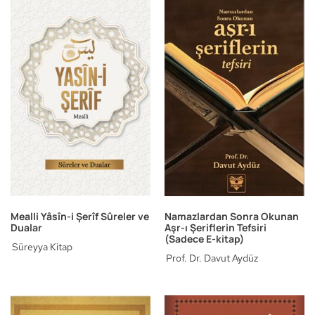
Mealli Yâsîn-i Şerîf Sûreler ve
Namazlardan Sonra Okunan
Dualar
Aşr-ı Şeriflerin Tefsiri
(Sadece E-kitap)
Süreyya Kitap
Prof. Dr. Davut Aydüz