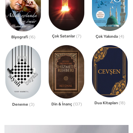
Çok Satanlar
(7)
Çok Yakında
(4)
Biyografi
(16)
Dua Kitapları
(18)
Din & İnanç
(137)
Deneme
(3)