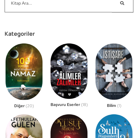
Kategoriler
Başvuru Eserler
(18)
Bilim
(1)
Diğer
(20)