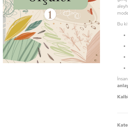
aleyh
moder
Bu ki
İnsan
anla
Kalb
Kate