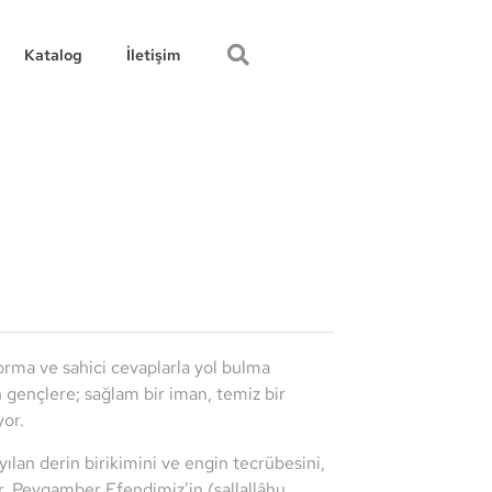
Katalog
İletişim
orma ve sahici cevaplarla yol bulma
en gençlere; sağlam bir iman, temiz bir
yor.
ılan derin birikimini ve engin tecrübesini,
or. Peygamber Efendimiz’in (sallallâhu