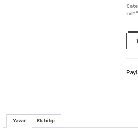
Cate
rel=
Payl
Yazar
Ek bilgi