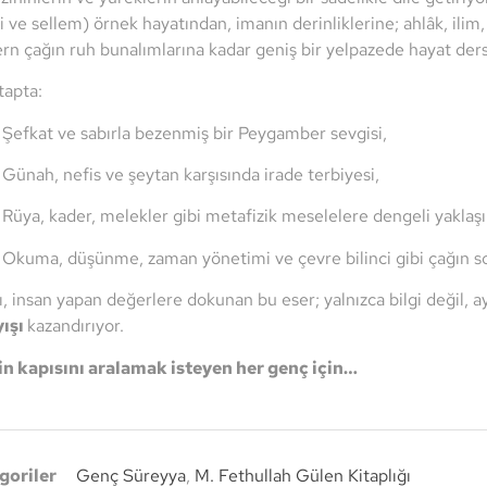
i ve sellem) örnek hayatından, imanın derinliklerine; ahlâk, ilim
n çağın ruh bunalımlarına kadar geniş bir yelpazede hayat ders
tapta:
Şefkat ve sabırla bezenmiş bir Peygamber sevgisi,
Günah, nefis ve şeytan karşısında irade terbiyesi,
Rüya, kader, melekler gibi metafizik meselelere dengeli yaklaşı
Okuma, düşünme, zaman yönetimi ve çevre bilinci gibi çağın sor
ı, insan yapan değerlere dokunan bu eser; yalnızca bilgi değil,
yışı
kazandırıyor.
in kapısını aralamak isteyen her genç için…
goriler
Genç Süreyya
,
M. Fethullah Gülen Kitaplığı