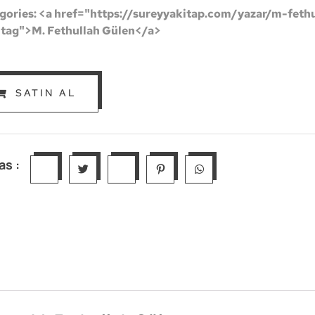
gories: <a href="https://sureyyakitap.com/yazar/m-feth
"tag">M. Fethullah Gülen</a>
SATIN AL
as :