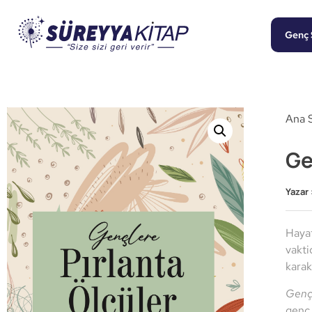
Genç 
Ana 
Ge
Yazar 
Hayat
vakti
karak
Gençl
genç 