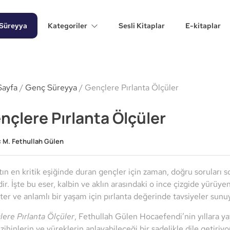
Süreyya
Kategoriler
Sesli Kitaplar
E-kitaplar
Sayfa
/
Genç Süreyya
/ Gençlere Pırlanta Ölçüler
nçlere Pırlanta Ölçüler
:
M. Fethullah Gülen
ın en kritik eşiğinde duran gençler için zaman, doğru soruları s
dir. İşte bu eser, kalbin ve aklın arasındaki o ince çizgide yürüy
ter ve anlamlı bir yaşam için pırlanta değerinde tavsiyeler sunu
ere Pırlanta Ölçüler
, Fethullah Gülen Hocaefendi’nin yıllara yay
zihinlerin ve yüreklerin anlayabileceği bir sadelikle dile getiriy