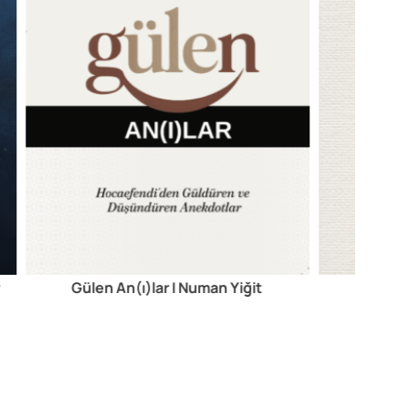
r
Gülen An(ı)lar I Numan Yiğit
Gurbet